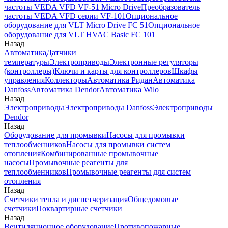
частоты VEDA VFD VF-51 Micro Drive
Преобразователь
частоты VEDA VFD серии VF-101
Опциональное
оборудование для VLT Micro Drive FC 51
Опциональное
оборудование для VLT HVAC Basic FC 101
Назад
Автоматика
Датчики
температуры
Электроприводы
Электронные регуляторы
(контроллеры)
Ключи и карты для контроллеров
Шкафы
управления
Коллекторы
Автоматика Ридан
Автоматика
Danfoss
Автоматика Dendor
Автоматика Wilo
Назад
Электроприводы
Электроприводы Danfoss
Электроприводы
Dendor
Назад
Оборудование для промывки
Насосы для промывки
теплообменников
Насосы для промывки систем
отопления
Комбинированные промывочные
насосы
Промывочные реагенты для
теплообменников
Промывочные реагенты для систем
отопления
Назад
Счетчики тепла и диспетчеризация
Общедомовые
счетчики
Поквартирные счетчики
Назад
Вентиляционное оборудование
Противопожарные