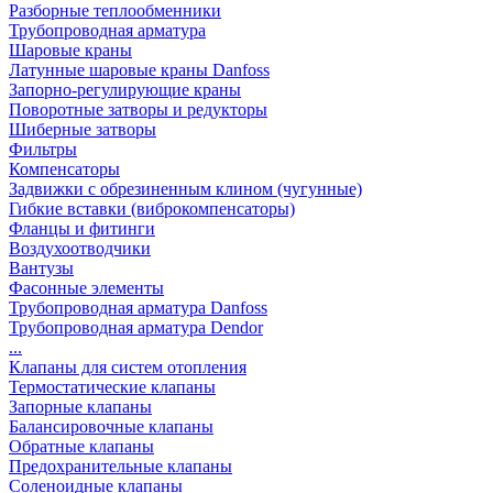
Разборные теплообменники
Трубопроводная арматура
Шаровые краны
Латунные шаровые краны Danfoss
Запорно-регулирующие краны
Поворотные затворы и редукторы
Шиберные затворы
Фильтры
Компенсаторы
Задвижки с обрезиненным клином (чугунные)
Гибкие вставки (виброкомпенсаторы)
Фланцы и фитинги
Воздухоотводчики
Вантузы
Фасонные элементы
Трубопроводная арматура Danfoss
Трубопроводная арматура Dendor
...
Клапаны для систем отопления
Термостатические клапаны
Запорные клапаны
Балансировочные клапаны
Обратные клапаны
Предохранительные клапаны
Соленоидные клапаны