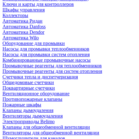
Ключи и карты для контроллеров
Шкафы управления
Коллекторы
Автоматика Ридан
Автоматика Danfoss
Автоматика Dendor
Автоматика Wilo
Оборудование для промывки
Насосы для промывки теплообменников
Насосы для промывки систем отопления
Комбинированные промывочные насосы
Промывочные реагенты для теплообменников
Промывочные реагенты для систем отопления
Счетчики тепла и диспетчеризация
Общедомовые счетчики
Поквартирные счетчики
Вентиляционное оборудование
Противопожарные клапаны
Пожарные шкафы
Клапаны дымоудаления
Вентиляторы дымоудаления
Электроприводы Belimo
Клапаны для общеобменной вентиляции
Вентиляторы для общеобменной вентиляции
Шумоглушители для каналов