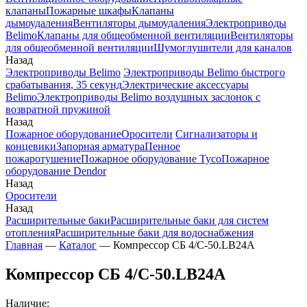
клапаны
Пожарные шкафы
Клапаны
дымоудаления
Вентиляторы дымоудаления
Электроприводы
Belimo
Клапаны для общеобменной вентиляции
Вентиляторы
для общеобменной вентиляции
Шумоглушители для каналов
Назад
Электроприводы Belimo
Электроприводы Belimo быстрого
срабатывания, 35 секунд
Электрические аксессуары
Belimo
Электроприводы Belimo воздушных заслонок c
возвратной пружиной
Назад
Пожарное оборудование
Оросители
Сигнализаторы и
концевики
Запорная арматура
Пенное
пожаротушение
Пожарное оборудование Tyco
Пожарное
оборудование Dendor
Назад
Оросители
Назад
Расширительные баки
Расширительные баки для систем
отопления
Расширительные баки для водоснабжения
Главная
—
Каталог
—
Компрессор СБ 4/C-50.LB24A
Компрессор СБ 4/C-50.LB24A
Наличие: