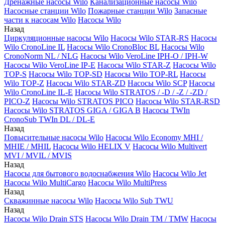
Дренажные насосы Wilo
Канализационные насосы Wilo
Насосные станции Wilo
Пожарные станции Wilo
Запасные
части к насосам Wilo
Насосы Wilo
Назад
Циркуляционные насосы Wilo
Насосы Wilo STAR-RS
Насосы
Wilo CronoLine IL
Насосы Wilo CronoBloc BL
Насосы Wilo
CronoNorm NL / NLG
Насосы Wilo VeroLine IPH-O / IPH-W
Насосы Wilo VeroLine IP-E
Насосы Wilo STAR-Z
Насосы Wilo
TOP-S
Насосы Wilo TOP-SD
Насосы Wilo TOP-RL
Насосы
Wilo TOP-Z
Насосы Wilo STAR-ZD
Насосы Wilo SCP
Насосы
Wilo CronoLine IL-E
Насосы Wilo STRATOS / -D / -Z / -ZD /
PICO-Z
Насосы Wilo STRATOS PICO
Насосы Wilo STAR-RSD
Насосы Wilo STRATOS GIGA / GIGA B
Насосы TWIn
CronoSub TWIn DL / DL-E
Назад
Повысительные насосы Wilo
Насосы Wilo Economy MHI /
MHIE / MHIL
Насосы Wilo HELIX V
Насосы Wilo Multivert
MVI / MVIL / MVIS
Назад
Насосы для бытового водоснабжения Wilo
Насосы Wilo Jet
Насосы Wilo MultiCargo
Насосы Wilo MultiPress
Назад
Скважинные насосы Wilo
Насосы Wilo Sub TWU
Назад
Насосы Wilo Drain STS
Насосы Wilo Drain TM / TMW
Насосы