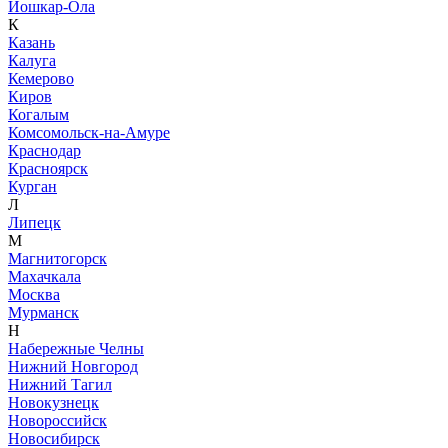
Йошкар-Ола
К
Казань
Калуга
Кемерово
Киров
Когалым
Комсомольск-на-Амуре
Краснодар
Красноярск
Курган
Л
Липецк
М
Магнитогорск
Махачкала
Москва
Мурманск
Н
Набережные Челны
Нижний Новгород
Нижний Тагил
Новокузнецк
Новороссийск
Новосибирск