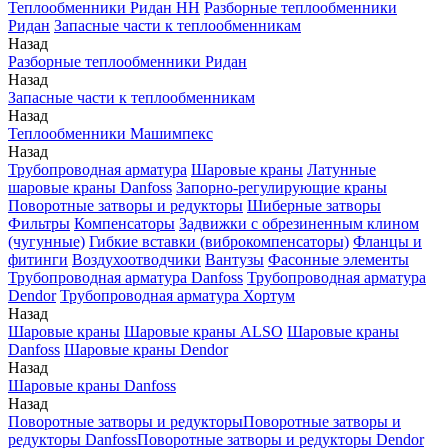
Теплообменники Ридан НН
Разборные теплообменники
Ридан
Запасные части к теплообменникам
Назад
Разборные теплообменники Ридан
Назад
Запасные части к теплообменникам
Назад
Теплообменники Машимпекс
Назад
Трубопроводная арматура
Шаровые краны
Латунные
шаровые краны Danfoss
Запорно-регулирующие краны
Поворотные затворы и редукторы
Шиберные затворы
Фильтры
Компенсаторы
Задвижки с обрезиненным клином
(чугунные)
Гибкие вставки (виброкомпенсаторы)
Фланцы и
фитинги
Воздухоотводчики
Вантузы
Фасонные элементы
Трубопроводная арматура Danfoss
Трубопроводная арматура
Dendor
Трубопроводная арматура Хортум
Назад
Шаровые краны
Шаровые краны ALSO
Шаровые краны
Danfoss
Шаровые краны Dendor
Назад
Шаровые краны Danfoss
Назад
Поворотные затворы и редукторы
Поворотные затворы и
редукторы Danfoss
Поворотные затворы и редукторы Dendor