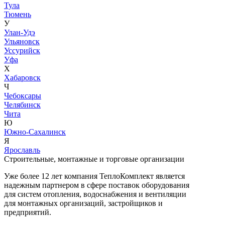
Тула
Тюмень
У
Улан-Удэ
Ульяновск
Уссурийск
Уфа
Х
Хабаровск
Ч
Чебоксары
Челябинск
Чита
Ю
Южно-Сахалинск
Я
Ярославль
Строительные, монтажные и торговые организации
Уже более 12 лет компания ТеплоКомплект является
надежным партнером в сфере поставок оборудования
для систем отопления, водоснабжения и вентиляции
для монтажных организаций, застройщиков и
предприятий.