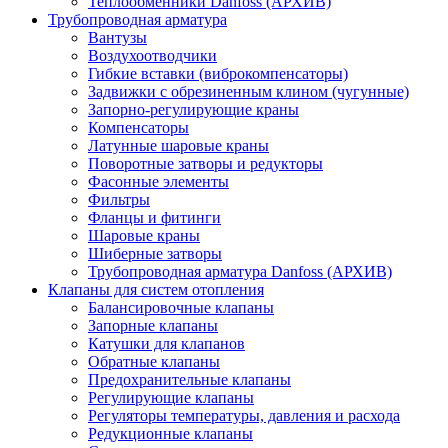
Теплообменники Danfoss (АРХИВ)
Трубопроводная арматура
Вантузы
Воздухоотводчики
Гибкие вставки (виброкомпенсаторы)
Задвижки с обрезиненным клином (чугунные)
Запорно-регулирующие краны
Компенсаторы
Латунные шаровые краны
Поворотные затворы и редукторы
Фасонные элементы
Фильтры
Фланцы и фитинги
Шаровые краны
Шиберные затворы
Трубопроводная арматура Danfoss (АРХИВ)
Клапаны для систем отопления
Балансировочные клапаны
Запорные клапаны
Катушки для клапанов
Обратные клапаны
Предохранительные клапаны
Регулирующие клапаны
Регуляторы температуры, давления и расхода
Редукционные клапаны