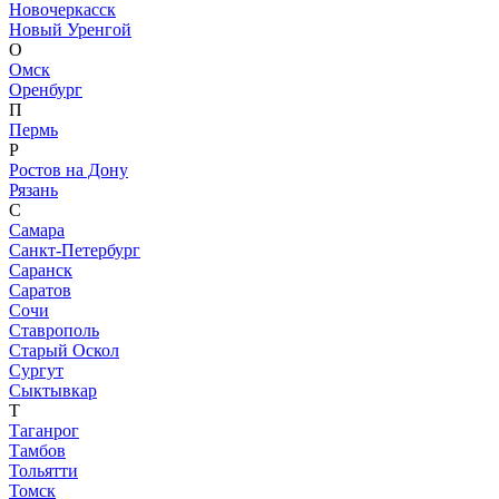
Новочеркасск
Новый Уренгой
О
Омск
Оренбург
П
Пермь
Р
Ростов на Дону
Рязань
С
Самара
Санкт-Петербург
Саранск
Саратов
Сочи
Ставрополь
Старый Оскол
Сургут
Сыктывкар
Т
Таганрог
Тамбов
Тольятти
Томск