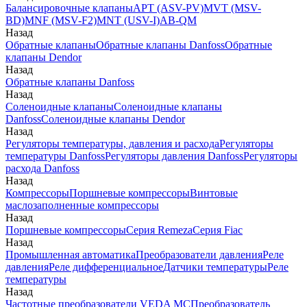
Балансировочные клапаны
APT (ASV-PV)
MVT (MSV-
BD)
MNF (MSV-F2)
MNT (USV-I)
AB-QM
Назад
Обратные клапаны
Обратные клапаны Danfoss
Обратные
клапаны Dendor
Назад
Обратные клапаны Danfoss
Назад
Соленоидные клапаны
Соленоидные клапаны
Danfoss
Соленоидные клапаны Dendor
Назад
Регуляторы температуры, давления и расхода
Регуляторы
температуры Danfoss
Регуляторы давления Danfoss
Регуляторы
расхода Danfoss
Назад
Компрессоры
Поршневые компрессоры
Винтовые
маслозаполненные компрессоры
Назад
Поршневые компрессоры
Серия Remeza
Серия Fiac
Назад
Промышленная автоматика
Преобразователи давления
Реле
давления
Реле дифференциальное
Датчики температуры
Реле
температуры
Назад
Частотные преобразователи VEDA MC
Преобразователь