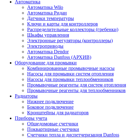
Автоматика
Автоматика Wilo
Автоматика Ридан
Датчики температуры
Ключи и карты для контроллеров
Распределительные коллекторы (гребенки)
Шкафы управления
Электронные регуляторы (контроллеры)
Электроприводы
Автоматика Dendor
Автоматика Danfoss (АРХИВ)
Оборудование для промывки
Комбинированные промывочные насосы
Насосы для промывки систем отопления
Насосы для промывки теплообменников
Промывочные реагенты для систем отопления
Промывочные реагенты для теплообменников
Радиаторы
Нижнее подключение
Боковое подключение
Кронштейны для радиаторов
Приборы учета
Общедомовые счетчики
Поквартирные счетчики
Счетчики тепла и диспетчеризация Danfoss