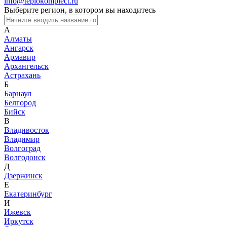
info@teplokomplect.ru
Выберите регион, в котором вы находитесь
А
Алматы
Ангарск
Армавир
Архангельск
Астрахань
Б
Барнаул
Белгород
Бийск
В
Владивосток
Владимир
Волгоград
Волгодонск
Д
Дзержинск
Е
Екатеринбург
И
Ижевск
Иркутск