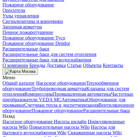
Пожарное оборудование
Оросители
Узлы управления
Сигнализаторы и концевики
Запорная арматура
Пенное пожаротушение
Пожарное оборудование Tyco
Пожарное оборудование Dendor
Расширительные баки
Расширительные баки для систем отопления
Расширительные баки для водоснабжения
О компании
Бренды
Доставка
Статьи
Объекты
Контакты
Москва
Меню
Общий каталог
Насосное оборудование
Теплообменное
оборудование
Трубопроводная арматура
Клапаны для систем
отопления
Компрессоры
Промышленная автоматика
Частотные
преобразователи VEDA MC
Автоматика
Оборудование для
промывки
Счетчики тепла и диспетчеризация
Вентиляционное
оборудование
Пожарное оборудование
Расширительные баки
Назад
Насосное оборудование
Насосы инлайн
Циркуляционные
насосы Wilo
Повысительные насосы Wilo
Насосы для
бытового водоснабжения Wilo
Скважинные насосы Wilo