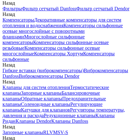
Назад
Фильтры
Фильтр сетчатый Danfoss
Фильтр сетчатый Dendor
Назад
Компенсаторы
Декоративные компенсаторы для систем
отопления и водоснабжения
Компенсаторы сильфонные
осевые многослойные с поворотными
фланцами
Многослойные сильфонные
компенсаторы
Компенсаторы сильфонные осевые
резьбовые
Компенсаторы сильфонные осевые
многослойные
Компенсаторы Хортум
Компенсаторы
сильфонные
Назад
Гибкие вставки (виброкомпенсаторы)
Виброкомпенсаторы
Danfoss
Виброкомпенсаторы Dendor
Назад
Клапаны для систем отопления
Термостатические
клапаны
Запорные клапаны
Балансировочные
клапаны
Обратные клапаны
Предохранительные
клапаны
Соленоидные клапаны
Регулирующие
клапаны
Катушки для клапанов
Регуляторы температуры,
давления и расхода
Редукционные клапаны
Клапаны
Ридан
Клапаны Dendor
Клапаны Danfoss
Назад
Запорные клапаны
RLV
MSV-S
Назад