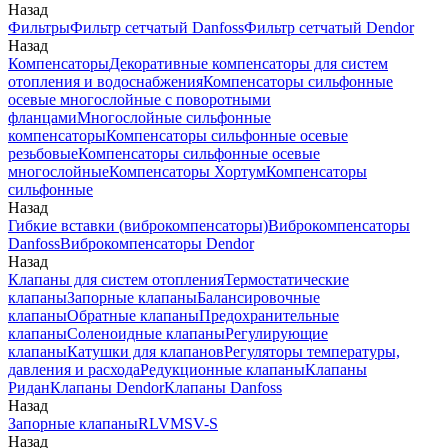
Назад
Фильтры
Фильтр сетчатый Danfoss
Фильтр сетчатый Dendor
Назад
Компенсаторы
Декоративные компенсаторы для систем
отопления и водоснабжения
Компенсаторы сильфонные
осевые многослойные с поворотными
фланцами
Многослойные сильфонные
компенсаторы
Компенсаторы сильфонные осевые
резьбовые
Компенсаторы сильфонные осевые
многослойные
Компенсаторы Хортум
Компенсаторы
сильфонные
Назад
Гибкие вставки (виброкомпенсаторы)
Виброкомпенсаторы
Danfoss
Виброкомпенсаторы Dendor
Назад
Клапаны для систем отопления
Термостатические
клапаны
Запорные клапаны
Балансировочные
клапаны
Обратные клапаны
Предохранительные
клапаны
Соленоидные клапаны
Регулирующие
клапаны
Катушки для клапанов
Регуляторы температуры,
давления и расхода
Редукционные клапаны
Клапаны
Ридан
Клапаны Dendor
Клапаны Danfoss
Назад
Запорные клапаны
RLV
MSV-S
Назад