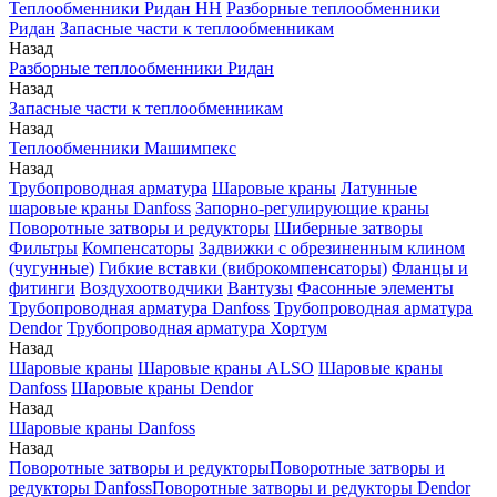
Теплообменники Ридан НН
Разборные теплообменники
Ридан
Запасные части к теплообменникам
Назад
Разборные теплообменники Ридан
Назад
Запасные части к теплообменникам
Назад
Теплообменники Машимпекс
Назад
Трубопроводная арматура
Шаровые краны
Латунные
шаровые краны Danfoss
Запорно-регулирующие краны
Поворотные затворы и редукторы
Шиберные затворы
Фильтры
Компенсаторы
Задвижки с обрезиненным клином
(чугунные)
Гибкие вставки (виброкомпенсаторы)
Фланцы и
фитинги
Воздухоотводчики
Вантузы
Фасонные элементы
Трубопроводная арматура Danfoss
Трубопроводная арматура
Dendor
Трубопроводная арматура Хортум
Назад
Шаровые краны
Шаровые краны ALSO
Шаровые краны
Danfoss
Шаровые краны Dendor
Назад
Шаровые краны Danfoss
Назад
Поворотные затворы и редукторы
Поворотные затворы и
редукторы Danfoss
Поворотные затворы и редукторы Dendor