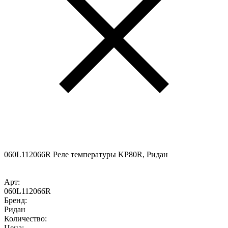
060L112066R Реле температуры KP80R, Ридан
Арт:
060L112066R
Бренд:
Ридан
Количество:
Цена: