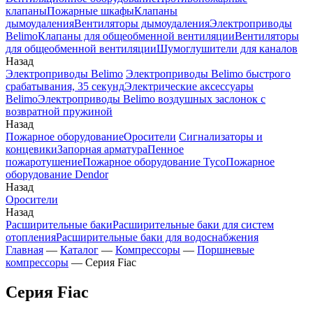
клапаны
Пожарные шкафы
Клапаны
дымоудаления
Вентиляторы дымоудаления
Электроприводы
Belimo
Клапаны для общеобменной вентиляции
Вентиляторы
для общеобменной вентиляции
Шумоглушители для каналов
Назад
Электроприводы Belimo
Электроприводы Belimo быстрого
срабатывания, 35 секунд
Электрические аксессуары
Belimo
Электроприводы Belimo воздушных заслонок c
возвратной пружиной
Назад
Пожарное оборудование
Оросители
Сигнализаторы и
концевики
Запорная арматура
Пенное
пожаротушение
Пожарное оборудование Tyco
Пожарное
оборудование Dendor
Назад
Оросители
Назад
Расширительные баки
Расширительные баки для систем
отопления
Расширительные баки для водоснабжения
Главная
—
Каталог
—
Компрессоры
—
Поршневые
компрессоры
—
Серия Fiac
Серия Fiac