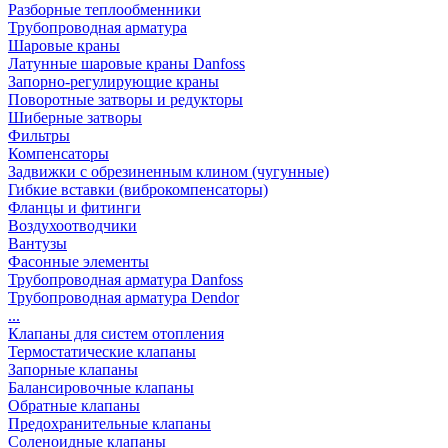
Разборные теплообменники
Трубопроводная арматура
Шаровые краны
Латунные шаровые краны Danfoss
Запорно-регулирующие краны
Поворотные затворы и редукторы
Шиберные затворы
Фильтры
Компенсаторы
Задвижки с обрезиненным клином (чугунные)
Гибкие вставки (виброкомпенсаторы)
Фланцы и фитинги
Воздухоотводчики
Вантузы
Фасонные элементы
Трубопроводная арматура Danfoss
Трубопроводная арматура Dendor
...
Клапаны для систем отопления
Термостатические клапаны
Запорные клапаны
Балансировочные клапаны
Обратные клапаны
Предохранительные клапаны
Соленоидные клапаны