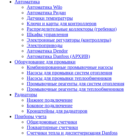
Автоматика
Автоматика Wilo
Автоматика Ридан
Датчики температуры
Ключи и карты для контроллеров
Распределительные коллекторы (гребенки)
Шкафы управления
Электронные регуляторы (контроллеры)
Электроприводы
Автоматика Dendor
Автоматика Danfoss (АРХИВ)
Оборудование для промывки
Комбинированные промывочные насосы
Насосы для промывки систем отопления
Насосы для промывки теплообменников
Промывочные реагенты для систем отопления
Промывочные реагенты для теплообменников
Радиаторы
Нижнее подключение
Боковое подключение
Кронштейны для радиаторов
Приборы учета
Общедомовые счетчики
Поквартирные счетчики
Счетчики тепла и диспетчеризация Danfoss