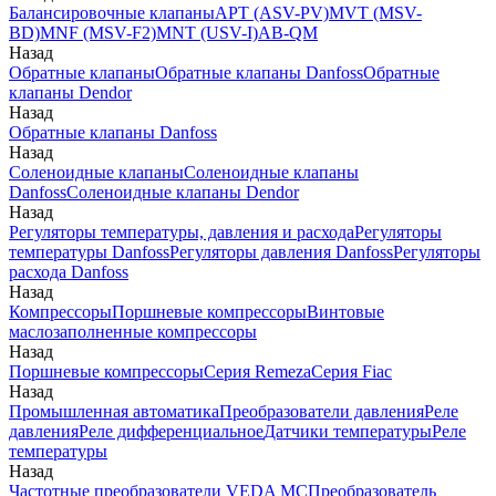
Балансировочные клапаны
APT (ASV-PV)
MVT (MSV-
BD)
MNF (MSV-F2)
MNT (USV-I)
AB-QM
Назад
Обратные клапаны
Обратные клапаны Danfoss
Обратные
клапаны Dendor
Назад
Обратные клапаны Danfoss
Назад
Соленоидные клапаны
Соленоидные клапаны
Danfoss
Соленоидные клапаны Dendor
Назад
Регуляторы температуры, давления и расхода
Регуляторы
температуры Danfoss
Регуляторы давления Danfoss
Регуляторы
расхода Danfoss
Назад
Компрессоры
Поршневые компрессоры
Винтовые
маслозаполненные компрессоры
Назад
Поршневые компрессоры
Серия Remeza
Серия Fiac
Назад
Промышленная автоматика
Преобразователи давления
Реле
давления
Реле дифференциальное
Датчики температуры
Реле
температуры
Назад
Частотные преобразователи VEDA MC
Преобразователь