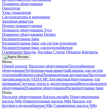
Пожарное оборудование
Оросители
Узлы управления
Сигнализаторы и концевики
Запорная арматура
Пенное пожаротушение
Пожарное оборудование Tyco
Пожарное оборудование Dendor
Расширительные баки
Расширительные баки для систем отопления
Расширительные баки для водоснабжения
О компании
Бренды
Доставка
Статьи
Объекты
Контакты
Москва
Меню
Общий каталог
Насосное оборудование
Теплообменное
оборудование
Трубопроводная арматура
Клапаны для систем
отопления
Компрессоры
Промышленная автоматика
Частотные
преобразователи VEDA MC
Автоматика
Оборудование для
промывки
Счетчики тепла и диспетчеризация
Вентиляционное
оборудование
Пожарное оборудование
Расширительные баки
Назад
Насосное оборудование
Насосы инлайн
Циркуляционные
насосы Wilo
Повысительные насосы Wilo
Насосы для
бытового водоснабжения Wilo
Скважинные насосы Wilo