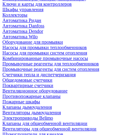
Ключи и карты для контроллеров
Шкафы управления
Коллекторы
Автоматика Ридан
Автоматика Danfoss
Автоматика Dendor
Автоматика Wilo
Оборудование для промывки
Насосы для промывки теплообменников
Насосы для промывки систем отопления
Комбинированные промывочные насосы
Промывочные реагенты для теплообменников
Промывочные реагенты для систем отопления
Счетчики тепла и диспетчеризация
Общедомовые счетчики
Поквартирные счетчики
Вентиляционное оборудование
Противопожарные клапаны
Пожарные шкафы
Клапаны дымоудаления
Вентиляторы дымоудаления
Электроприводы Belimo
Клапаны для общеобменной вентиляции
Вентиляторы для общеобменной вентиляции
Шумоглушители для каналов