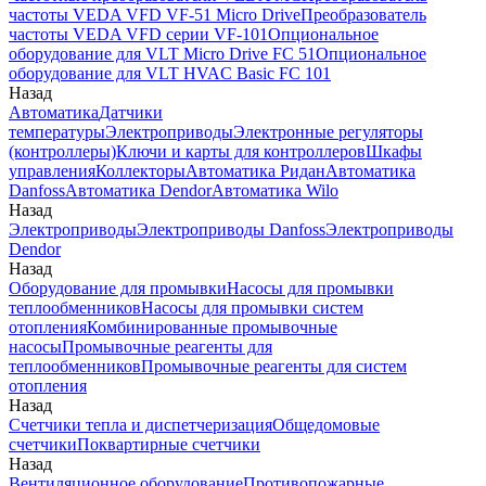
частоты VEDA VFD VF-51 Micro Drive
Преобразователь
частоты VEDA VFD серии VF-101
Опциональное
оборудование для VLT Micro Drive FC 51
Опциональное
оборудование для VLT HVAC Basic FC 101
Назад
Автоматика
Датчики
температуры
Электроприводы
Электронные регуляторы
(контроллеры)
Ключи и карты для контроллеров
Шкафы
управления
Коллекторы
Автоматика Ридан
Автоматика
Danfoss
Автоматика Dendor
Автоматика Wilo
Назад
Электроприводы
Электроприводы Danfoss
Электроприводы
Dendor
Назад
Оборудование для промывки
Насосы для промывки
теплообменников
Насосы для промывки систем
отопления
Комбинированные промывочные
насосы
Промывочные реагенты для
теплообменников
Промывочные реагенты для систем
отопления
Назад
Счетчики тепла и диспетчеризация
Общедомовые
счетчики
Поквартирные счетчики
Назад
Вентиляционное оборудование
Противопожарные