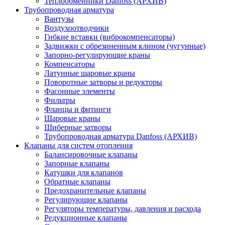
Теплообменники Danfoss (АРХИВ)
Трубопроводная арматура
Вантузы
Воздухоотводчики
Гибкие вставки (виброкомпенсаторы)
Задвижки с обрезиненным клином (чугунные)
Запорно-регулирующие краны
Компенсаторы
Латунные шаровые краны
Поворотные затворы и редукторы
Фасонные элементы
Фильтры
Фланцы и фитинги
Шаровые краны
Шиберные затворы
Трубопроводная арматура Danfoss (АРХИВ)
Клапаны для систем отопления
Балансировочные клапаны
Запорные клапаны
Катушки для клапанов
Обратные клапаны
Предохранительные клапаны
Регулирующие клапаны
Регуляторы температуры, давления и расхода
Редукционные клапаны