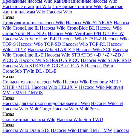
Дренажные насосы Wilo
Канализационные насосы Wilo
Насосные станции Wilo
Пожарные станции Wilo
Запасные
части к насосам Wilo
Насосы Wilo
Назад
Циркуляционные насосы Wilo
Насосы Wilo STAR-RS
Насосы
Wilo CronoLine IL
Насосы Wilo CronoBloc BL
Насосы Wilo
CronoNorm NL / NLG
Насосы Wilo VeroLine IPH-O / IPH-W
Насосы Wilo VeroLine IP-E
Насосы Wilo STAR-Z
Насосы Wilo
TOP-S
Насосы Wilo TOP-SD
Насосы Wilo TOP-RL
Насосы
Wilo TOP-Z
Насосы Wilo STAR-ZD
Насосы Wilo SCP
Насосы
Wilo CronoLine IL-E
Насосы Wilo STRATOS / -D / -Z / -ZD /
PICO-Z
Насосы Wilo STRATOS PICO
Насосы Wilo STAR-RSD
Насосы Wilo STRATOS GIGA / GIGA B
Насосы TWIn
CronoSub TWIn DL / DL-E
Назад
Повысительные насосы Wilo
Насосы Wilo Economy MHI /
MHIE / MHIL
Насосы Wilo HELIX V
Насосы Wilo Multivert
MVI / MVIL / MVIS
Назад
Насосы для бытового водоснабжения Wilo
Насосы Wilo Jet
Насосы Wilo MultiCargo
Насосы Wilo MultiPress
Назад
Скважинные насосы Wilo
Насосы Wilo Sub TWU
Назад
Насосы Wilo Drain STS
Насосы Wilo Drain TM / TMW
Насосы