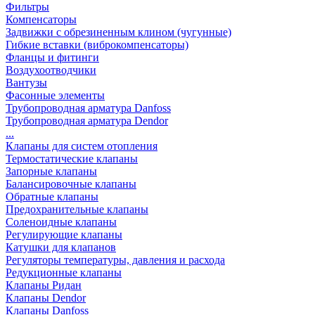
Фильтры
Компенсаторы
Задвижки с обрезиненным клином (чугунные)
Гибкие вставки (виброкомпенсаторы)
Фланцы и фитинги
Воздухоотводчики
Вантузы
Фасонные элементы
Трубопроводная арматура Danfoss
Трубопроводная арматура Dendor
...
Клапаны для систем отопления
Термостатические клапаны
Запорные клапаны
Балансировочные клапаны
Обратные клапаны
Предохранительные клапаны
Соленоидные клапаны
Регулирующие клапаны
Катушки для клапанов
Регуляторы температуры, давления и расхода
Редукционные клапаны
Клапаны Ридан
Клапаны Dendor
Клапаны Danfoss