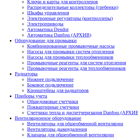
Ключи и карты для контроллеров
Распределительные коллекторы (гребенки)
Шкафы управления
Электронные регуляторы (контроллеры)
Электроприводы
Автоматика Dendor
Автоматика Danfoss (АРХИВ)
Оборудование для промывки
Комбинированные промывочные насосы
Насосы для промывки систем отопления
Насосы для промывки теплообменников
Промывочные реагенты для систем отопления
Промывочные реагенты для теплообменников
Радиаторы
Нижнее подключение
Боковое подключение
Кронштейны для радиаторов
Приборы учета
Общедомовые счетчики
Поквартирные счетчики
Счетчики тепла и диспетчеризация Danfoss (АРХИ
Вентиляционное оборудование
Вентиляторы для общеобменной вентиляции
Вентиляторы дымоудаления
Клапаны для общеобменной вентиляции