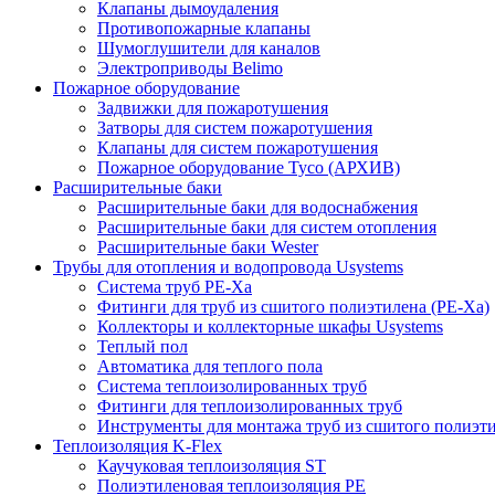
Клапаны дымоудаления
Противопожарные клапаны
Шумоглушители для каналов
Электроприводы Belimo
Пожарное оборудование
Задвижки для пожаротушения
Затворы для систем пожаротушения
Клапаны для систем пожаротушения
Пожарное оборудование Tyco (АРХИВ)
Расширительные баки
Расширительные баки для водоснабжения
Расширительные баки для систем отопления
Расширительные баки Wester
Трубы для отопления и водопровода Usystems
Система труб PE-Xa
Фитинги для труб из сшитого полиэтилена (PE-Xa)
Коллекторы и коллекторные шкафы Usystems
Теплый пол
Автоматика для теплого пола
Система теплоизолированных труб
Фитинги для теплоизолированных труб
Инструменты для монтажа труб из сшитого полиэт
Теплоизоляция K-Flex
Каучуковая теплоизоляция ST
Полиэтиленовая теплоизоляция PE