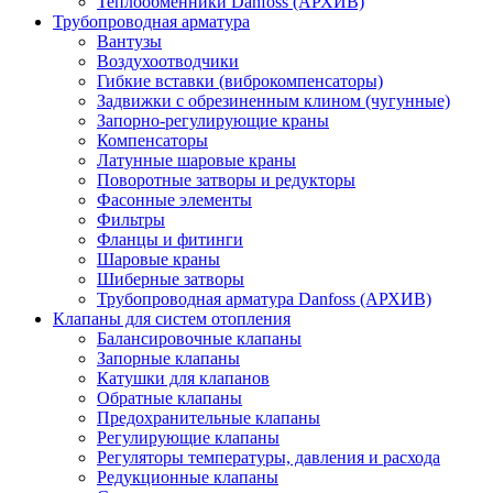
Теплообменники Danfoss (АРХИВ)
Трубопроводная арматура
Вантузы
Воздухоотводчики
Гибкие вставки (виброкомпенсаторы)
Задвижки с обрезиненным клином (чугунные)
Запорно-регулирующие краны
Компенсаторы
Латунные шаровые краны
Поворотные затворы и редукторы
Фасонные элементы
Фильтры
Фланцы и фитинги
Шаровые краны
Шиберные затворы
Трубопроводная арматура Danfoss (АРХИВ)
Клапаны для систем отопления
Балансировочные клапаны
Запорные клапаны
Катушки для клапанов
Обратные клапаны
Предохранительные клапаны
Регулирующие клапаны
Регуляторы температуры, давления и расхода
Редукционные клапаны