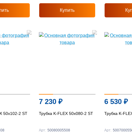
пить
Купить
Ку
7 230
₽
6 530
₽
X 50x102-2 ST
Трубка K-FLEX 50x080-2 ST
Трубка K-FLE
508
Арт:
50080005508
Арт:
500700055