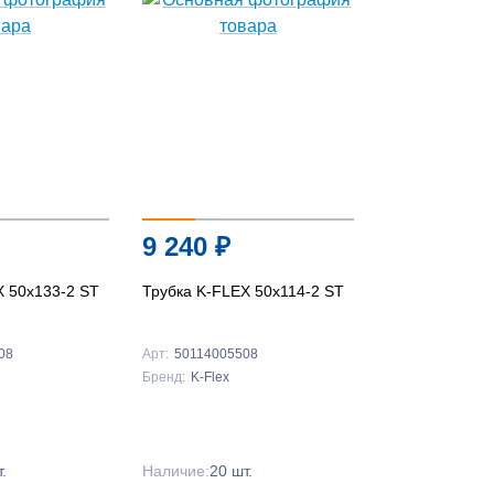
По
популярности
По цене ↑
По цене ↓
По названию ↑
9 240
₽
По названию ↓
X 50x133-2 ST
Трубка K-FLEX 50x114-2 ST
08
Арт:
50114005508
Бренд:
K-Flex
.
Наличие:
20 шт.