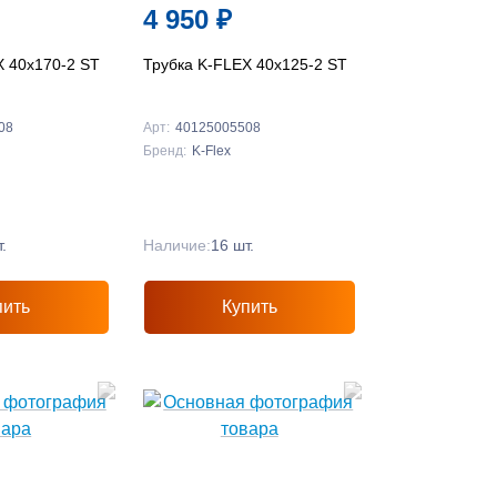
4 950
₽
X 40x170-2 ST
Трубка K-FLEX 40x125-2 ST
08
Арт:
40125005508
Бренд:
K-Flex
.
Наличие:
16 шт.
пить
Купить