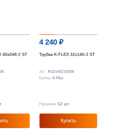
4 240
₽
X 40x048-2 ST
Трубка K-FLEX 32x140-2 ST
08
Арт:
R32140215508
Бренд:
K-Flex
.
Наличие:
52 шт.
пить
Купить