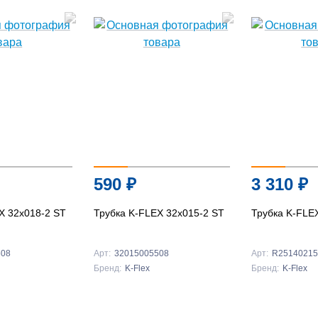
Подробнее
Подробнее
Подробнее
590
₽
3 310
₽
X 32x018-2 ST
Трубка K-FLEX 32x015-2 ST
Трубка K-FLE
508
Арт:
32015005508
Арт:
R25140215
Бренд:
K-Flex
Бренд:
K-Flex