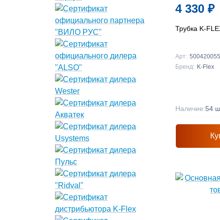
4 330
₽
Трубка K-FLE
Арт:
50042005
Бренд:
K-Flex
Наличие:
54 ш
Ку