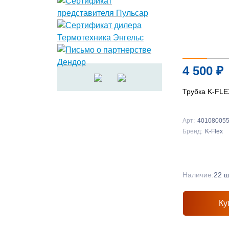
4 500
₽
Трубка K-FLE
Арт:
40108005
Бренд:
K-Flex
Наличие:
22 ш
Ку