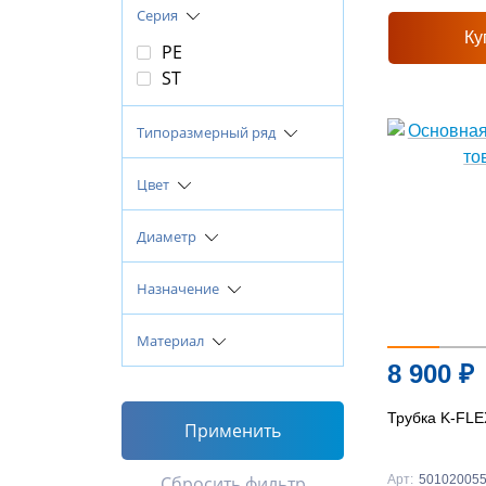
Серия
Ку
PE
ST
Типоразмерный ряд
Цвет
Диаметр
Назначение
Материал
8 900
₽
Трубка K-FLE
Применить
Сбросить фильтр
Арт:
50102005