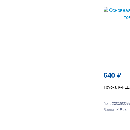
640
₽
Трубка K-FLE
Арт:
32018005
Бренд:
K-Flex