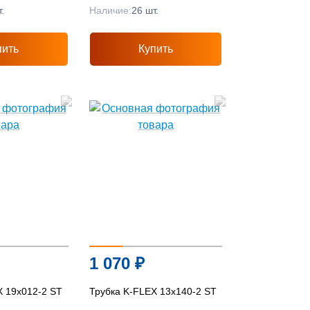
.
Наличие:
26 шт.
пить
Купить
1 070
₽
X 19x012-2 ST
Трубка K-FLEX 13x140-2 ST