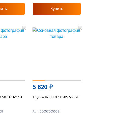
пить
Купить
5 620
₽
X 50x070-2 ST
Трубка K-FLEX 50x057-2 ST
08
Арт:
50057005508