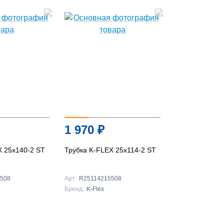
1 970
₽
X 25x140-2 ST
Трубка K-FLEX 25x114-2 ST
508
Арт:
R25114215508
Бренд:
K-Flex