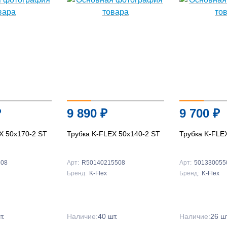
₽
9 890
₽
9 700
₽
X 50x170-2 ST
Трубка K-FLEX 50х140-2 ST
Трубка K-FLE
508
Арт:
R50140215508
Арт:
501330055
Бренд:
K-Flex
Бренд:
K-Flex
т.
Наличие:
40 шт.
Наличие:
26 шт