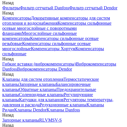
Назад
Фильтры
Фильтр сетчатый Danfoss
Фильтр сетчатый Dendor
Назад
Компенсаторы
Декоративные компенсаторы для систем
отопления и водоснабжения
Компенсаторы сильфонные
осевые многослойные с поворотными
фланцами
Многослойные сильфонные
компенсаторы
Компенсаторы сильфонные осевые
резьбовые
Компенсаторы сильфонные осевые
многослойные
Компенсаторы Хортум
Компенсаторы
сильфонные
Назад
Гибкие вставки (виброкомпенсаторы)
Виброкомпенсаторы
Danfoss
Виброкомпенсаторы Dendor
Назад
Клапаны для систем отопления
Термостатические
клапаны
Запорные клапаны
Балансировочные
клапаны
Обратные клапаны
Предохранительные
клапаны
Соленоидные клапаны
Регулирующие
клапаны
Катушки для клапанов
Регуляторы температуры,
давления и расхода
Редукционные клапаны
Клапаны
Ридан
Клапаны Dendor
Клапаны Danfoss
Назад
Запорные клапаны
RLV
MSV-S
Назад