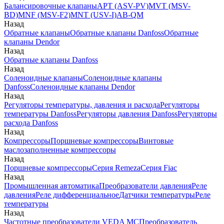
Балансировочные клапаны
APT (ASV-PV)
MVT (MSV-
BD)
MNF (MSV-F2)
MNT (USV-I)
AB-QM
Назад
Обратные клапаны
Обратные клапаны Danfoss
Обратные
клапаны Dendor
Назад
Обратные клапаны Danfoss
Назад
Соленоидные клапаны
Соленоидные клапаны
Danfoss
Соленоидные клапаны Dendor
Назад
Регуляторы температуры, давления и расхода
Регуляторы
температуры Danfoss
Регуляторы давления Danfoss
Регуляторы
расхода Danfoss
Назад
Компрессоры
Поршневые компрессоры
Винтовые
маслозаполненные компрессоры
Назад
Поршневые компрессоры
Серия Remeza
Серия Fiac
Назад
Промышленная автоматика
Преобразователи давления
Реле
давления
Реле дифференциальное
Датчики температуры
Реле
температуры
Назад
Частотные преобразователи VEDA MC
Преобразователь