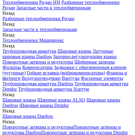
Теплообменники Ридан НН
Разборные теплообменники
Ридан
Запасные части к теплообменникам
Назад
Разборные теплообменники Ридан
Назад
Запасные части к теплообменникам
Назад
Теплообменники Машимпекс
Назад
Трубопроводная арматура
Шаровые краны
Латунные
шаровые краны Danfoss
Запорно-регулирующие краны
Поворотные затворы и редукторы
Шиберные затворы
Фильтры
Компенсаторы
Задвижки с обрезиненным клином
(чугунные)
Гибкие вставки (виброкомпенсаторы)
Фланцы и
фитинги
Воздухоотводчики
Вантузы
Фасонные элементы
Трубопроводная арматура Danfoss
Трубопроводная арматура
Dendor
Трубопроводная арматура Хортум
Назад
Шаровые краны
Шаровые краны ALSO
Шаровые краны
Danfoss
Шаровые краны Dendor
Назад
Шаровые краны Danfoss
Назад
Поворотные затворы и редукторы
Поворотные затворы и
редукторы Danfoss
Поворотные затворы и редукторы Dendor