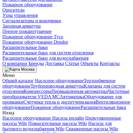
Пожарное оборудование
Оросители
Узлы управления
Сигнализаторы и концевики
Запорная арматура
Пенное пожаротушение
Пожарное оборудование Tyco
Пожарное оборудование Dendor
Расширительные баки
Расширительные баки для систем отопления
Расширительные баки для водоснабжения
О компании
Бренды
Доставка
Статьи
Объекты
Контакты
Москва
Меню
Общий каталог
Насосное оборудование
Теплообменное
оборудование
Трубопроводная арматура
Клапаны для систем
отопления
Компрессоры
Промышленная автоматика
Частотные
преобразователи VEDA MC
Автоматика
Оборудование для
промывки
Счетчики тепла и диспетчеризация
Вентиляционное
оборудование
Пожарное оборудование
Расширительные баки
Назад
Насосное оборудование
Насосы инлайн
Циркуляционные
насосы Wilo
Повысительные насосы Wilo
Насосы для
бытового водоснабжения Wilo
Скважинные насосы Wilo