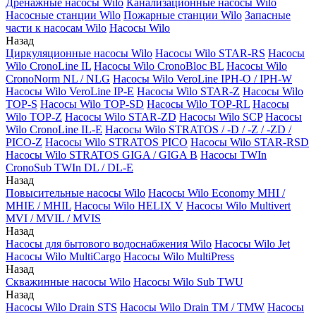
Дренажные насосы Wilo
Канализационные насосы Wilo
Насосные станции Wilo
Пожарные станции Wilo
Запасные
части к насосам Wilo
Насосы Wilo
Назад
Циркуляционные насосы Wilo
Насосы Wilo STAR-RS
Насосы
Wilo CronoLine IL
Насосы Wilo CronoBloc BL
Насосы Wilo
CronoNorm NL / NLG
Насосы Wilo VeroLine IPH-O / IPH-W
Насосы Wilo VeroLine IP-E
Насосы Wilo STAR-Z
Насосы Wilo
TOP-S
Насосы Wilo TOP-SD
Насосы Wilo TOP-RL
Насосы
Wilo TOP-Z
Насосы Wilo STAR-ZD
Насосы Wilo SCP
Насосы
Wilo CronoLine IL-E
Насосы Wilo STRATOS / -D / -Z / -ZD /
PICO-Z
Насосы Wilo STRATOS PICO
Насосы Wilo STAR-RSD
Насосы Wilo STRATOS GIGA / GIGA B
Насосы TWIn
CronoSub TWIn DL / DL-E
Назад
Повысительные насосы Wilo
Насосы Wilo Economy MHI /
MHIE / MHIL
Насосы Wilo HELIX V
Насосы Wilo Multivert
MVI / MVIL / MVIS
Назад
Насосы для бытового водоснабжения Wilo
Насосы Wilo Jet
Насосы Wilo MultiCargo
Насосы Wilo MultiPress
Назад
Скважинные насосы Wilo
Насосы Wilo Sub TWU
Назад
Насосы Wilo Drain STS
Насосы Wilo Drain TM / TMW
Насосы