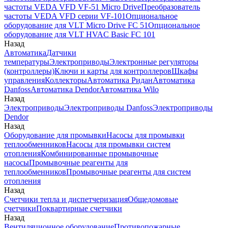
частоты VEDA VFD VF-51 Micro Drive
Преобразователь
частоты VEDA VFD серии VF-101
Опциональное
оборудование для VLT Micro Drive FC 51
Опциональное
оборудование для VLT HVAC Basic FC 101
Назад
Автоматика
Датчики
температуры
Электроприводы
Электронные регуляторы
(контроллеры)
Ключи и карты для контроллеров
Шкафы
управления
Коллекторы
Автоматика Ридан
Автоматика
Danfoss
Автоматика Dendor
Автоматика Wilo
Назад
Электроприводы
Электроприводы Danfoss
Электроприводы
Dendor
Назад
Оборудование для промывки
Насосы для промывки
теплообменников
Насосы для промывки систем
отопления
Комбинированные промывочные
насосы
Промывочные реагенты для
теплообменников
Промывочные реагенты для систем
отопления
Назад
Счетчики тепла и диспетчеризация
Общедомовые
счетчики
Поквартирные счетчики
Назад
Вентиляционное оборудование
Противопожарные