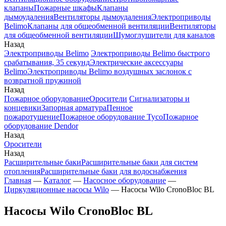
клапаны
Пожарные шкафы
Клапаны
дымоудаления
Вентиляторы дымоудаления
Электроприводы
Belimo
Клапаны для общеобменной вентиляции
Вентиляторы
для общеобменной вентиляции
Шумоглушители для каналов
Назад
Электроприводы Belimo
Электроприводы Belimo быстрого
срабатывания, 35 секунд
Электрические аксессуары
Belimo
Электроприводы Belimo воздушных заслонок c
возвратной пружиной
Назад
Пожарное оборудование
Оросители
Сигнализаторы и
концевики
Запорная арматура
Пенное
пожаротушение
Пожарное оборудование Tyco
Пожарное
оборудование Dendor
Назад
Оросители
Назад
Расширительные баки
Расширительные баки для систем
отопления
Расширительные баки для водоснабжения
Главная
—
Каталог
—
Насосное оборудование
—
Циркуляционные насосы Wilo
—
Насосы Wilo CronoBloc BL
Насосы Wilo CronoBloc BL