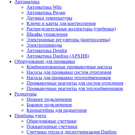
Автоматика
Автоматика Wilo
Автоматика Ридан
Датчики температуры
Ключи и карты для контроллеров
Распределительные коллекторы (гребенки)
Шкафы управления
Электронные регуляторы (контроллеры)
Электроприводы
Автоматика Dendor
Автоматика Danfoss (АРХИВ)
Оборудование для промывки
Комбинированные промывочные насосы
Насосы для промывки систем отопления
Насосы для промывки теплообменников
Промывочные реагенты для систем отопления
Промывочные реагенты для теплообменников
Радиаторы
Нижнее подключение
Боковое подключение
Кронштейны для радиаторов
Приборы учета
Общедомовые счетчики
Поквартирные счетчики
Счетчики тепла и диспетчеризация Danfoss