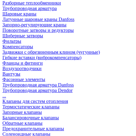
Разборные теплообменники
Трубопроводная арматура
Шаровые краны
Латунные шаровые краны Danfoss
Запорно-регулирующие краны
Поворотные затворы и редукторы
Шиберные затворы
Фильтры
Компенсаторы
Задвижки с обрезиненным клином (чугунные)
Гибкие вставки (виброкомпенсаторы)
Фланцы и фитинги
Воздухоотводчики
Вантузы
Фасонные элементы
Трубопроводная арматура Danfoss
Трубопроводная арматура Dendor
...
Клапаны для систем отопления
Термостатические клапаны
Запорные клапаны
Балансировочные клапаны
Обратные клапаны
Предохранительные клапаны
Соленоидные клапаны