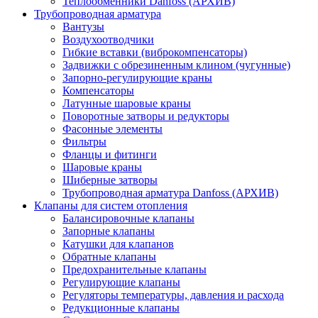
Теплообменники Danfoss (АРХИВ)
Трубопроводная арматура
Вантузы
Воздухоотводчики
Гибкие вставки (виброкомпенсаторы)
Задвижки с обрезиненным клином (чугунные)
Запорно-регулирующие краны
Компенсаторы
Латунные шаровые краны
Поворотные затворы и редукторы
Фасонные элементы
Фильтры
Фланцы и фитинги
Шаровые краны
Шиберные затворы
Трубопроводная арматура Danfoss (АРХИВ)
Клапаны для систем отопления
Балансировочные клапаны
Запорные клапаны
Катушки для клапанов
Обратные клапаны
Предохранительные клапаны
Регулирующие клапаны
Регуляторы температуры, давления и расхода
Редукционные клапаны