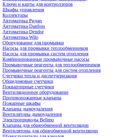
Ключи и карты для контроллеров
Шкафы управления
Коллекторы
Автоматика Ридан
Автоматика Danfoss
Автоматика Dendor
Автоматика Wilo
Оборудование для промывки
Насосы для промывки теплообменников
Насосы для промывки систем отопления
Комбинированные промывочные насосы
Промывочные реагенты для теплообменников
Промывочные реагенты для систем отопления
Счетчики тепла и диспетчеризация
Общедомовые счетчики
Поквартирные счетчики
Вентиляционное оборудование
Противопожарные клапаны
Пожарные шкафы
Клапаны дымоудаления
Вентиляторы дымоудаления
Электроприводы Belimo
Клапаны для общеобменной вентиляции
Вентиляторы для общеобменной вентиляции
Шумоглушители для каналов