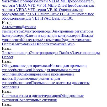
Частотные преобразователи VEDA MC
Преобразователь
частоты VEDA VFD VF-51 Micro Drive
Преобразователь
частоты VEDA VFD серии VF-101
Опциональное
оборудование для VLT Micro Drive FC 51
Опциональное
оборудование для VLT HVAC Basic FC 101
Назад
Автоматика
Датчики
температуры
Электроприводы
Электронные регуляторы
(контроллеры)
Ключи и карты для контроллеров
Шкафы
управления
Коллекторы
Автоматика Ридан
Автоматика
Danfoss
Автоматика Dendor
Автоматика Wilo
Назад
Электроприводы
Электроприводы Danfoss
Электроприводы
Dendor
Назад
Оборудование для промывки
Насосы для промывки
теплообменников
Насосы для промывки систем
отопления
Комбинированные промывочные
насосы
Промывочные реагенты для
теплообменников
Промывочные реагенты для систем
отопления
Назад
Счетчики тепла и диспетчеризация
Общедомовые
счетчики
Поквартирные счетчики
Назад