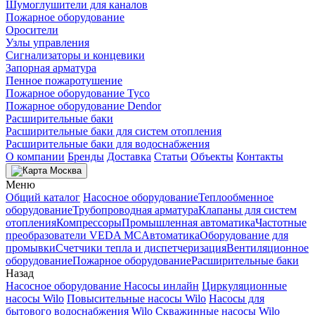
Шумоглушители для каналов
Пожарное оборудование
Оросители
Узлы управления
Сигнализаторы и концевики
Запорная арматура
Пенное пожаротушение
Пожарное оборудование Tyco
Пожарное оборудование Dendor
Расширительные баки
Расширительные баки для систем отопления
Расширительные баки для водоснабжения
О компании
Бренды
Доставка
Статьи
Объекты
Контакты
Москва
Меню
Общий каталог
Насосное оборудование
Теплообменное
оборудование
Трубопроводная арматура
Клапаны для систем
отопления
Компрессоры
Промышленная автоматика
Частотные
преобразователи VEDA MC
Автоматика
Оборудование для
промывки
Счетчики тепла и диспетчеризация
Вентиляционное
оборудование
Пожарное оборудование
Расширительные баки
Назад
Насосное оборудование
Насосы инлайн
Циркуляционные
насосы Wilo
Повысительные насосы Wilo
Насосы для
бытового водоснабжения Wilo
Скважинные насосы Wilo