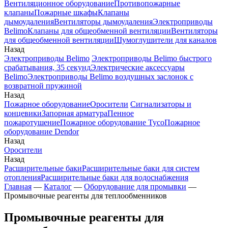
Вентиляционное оборудование
Противопожарные
клапаны
Пожарные шкафы
Клапаны
дымоудаления
Вентиляторы дымоудаления
Электроприводы
Belimo
Клапаны для общеобменной вентиляции
Вентиляторы
для общеобменной вентиляции
Шумоглушители для каналов
Назад
Электроприводы Belimo
Электроприводы Belimo быстрого
срабатывания, 35 секунд
Электрические аксессуары
Belimo
Электроприводы Belimo воздушных заслонок c
возвратной пружиной
Назад
Пожарное оборудование
Оросители
Сигнализаторы и
концевики
Запорная арматура
Пенное
пожаротушение
Пожарное оборудование Tyco
Пожарное
оборудование Dendor
Назад
Оросители
Назад
Расширительные баки
Расширительные баки для систем
отопления
Расширительные баки для водоснабжения
Главная
—
Каталог
—
Оборудование для промывки
—
Промывочные реагенты для теплообменников
Промывочные реагенты для