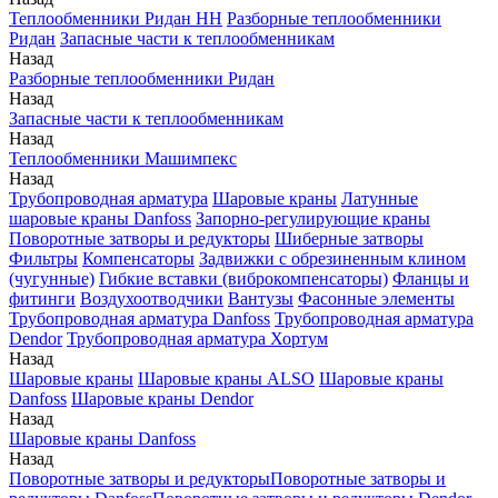
Теплообменники Ридан НН
Разборные теплообменники
Ридан
Запасные части к теплообменникам
Назад
Разборные теплообменники Ридан
Назад
Запасные части к теплообменникам
Назад
Теплообменники Машимпекс
Назад
Трубопроводная арматура
Шаровые краны
Латунные
шаровые краны Danfoss
Запорно-регулирующие краны
Поворотные затворы и редукторы
Шиберные затворы
Фильтры
Компенсаторы
Задвижки с обрезиненным клином
(чугунные)
Гибкие вставки (виброкомпенсаторы)
Фланцы и
фитинги
Воздухоотводчики
Вантузы
Фасонные элементы
Трубопроводная арматура Danfoss
Трубопроводная арматура
Dendor
Трубопроводная арматура Хортум
Назад
Шаровые краны
Шаровые краны ALSO
Шаровые краны
Danfoss
Шаровые краны Dendor
Назад
Шаровые краны Danfoss
Назад
Поворотные затворы и редукторы
Поворотные затворы и