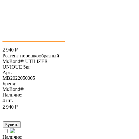
2 940
₽
Реагент порошкообразный
Mr.Bond® UTILIZER
UNIQUE 5кг
Арт:
MB2022050005
Бренд:
Mr.Bond®
Наличие:
4 шт.
2 940
₽
Купить
Наличие: