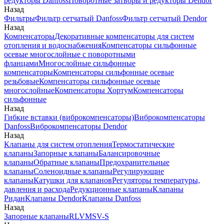
редукторы Danfoss
Поворотные затворы и редукторы Dendor
Назад
Фильтры
Фильтр сетчатый Danfoss
Фильтр сетчатый Dendor
Назад
Компенсаторы
Декоративные компенсаторы для систем
отопления и водоснабжения
Компенсаторы сильфонные
осевые многослойные с поворотными
фланцами
Многослойные сильфонные
компенсаторы
Компенсаторы сильфонные осевые
резьбовые
Компенсаторы сильфонные осевые
многослойные
Компенсаторы Хортум
Компенсаторы
сильфонные
Назад
Гибкие вставки (виброкомпенсаторы)
Виброкомпенсаторы
Danfoss
Виброкомпенсаторы Dendor
Назад
Клапаны для систем отопления
Термостатические
клапаны
Запорные клапаны
Балансировочные
клапаны
Обратные клапаны
Предохранительные
клапаны
Соленоидные клапаны
Регулирующие
клапаны
Катушки для клапанов
Регуляторы температуры,
давления и расхода
Редукционные клапаны
Клапаны
Ридан
Клапаны Dendor
Клапаны Danfoss
Назад
Запорные клапаны
RLV
MSV-S