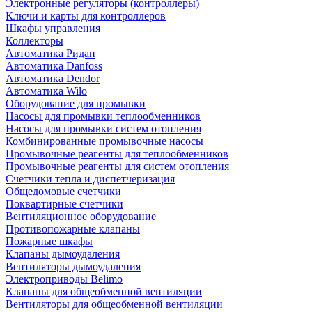
Электронные регуляторы (контроллеры)
Ключи и карты для контроллеров
Шкафы управления
Коллекторы
Автоматика Ридан
Автоматика Danfoss
Автоматика Dendor
Автоматика Wilo
Оборудование для промывки
Насосы для промывки теплообменников
Насосы для промывки систем отопления
Комбинированные промывочные насосы
Промывочные реагенты для теплообменников
Промывочные реагенты для систем отопления
Счетчики тепла и диспетчеризация
Общедомовые счетчики
Поквартирные счетчики
Вентиляционное оборудование
Противопожарные клапаны
Пожарные шкафы
Клапаны дымоудаления
Вентиляторы дымоудаления
Электроприводы Belimo
Клапаны для общеобменной вентиляции
Вентиляторы для общеобменной вентиляции