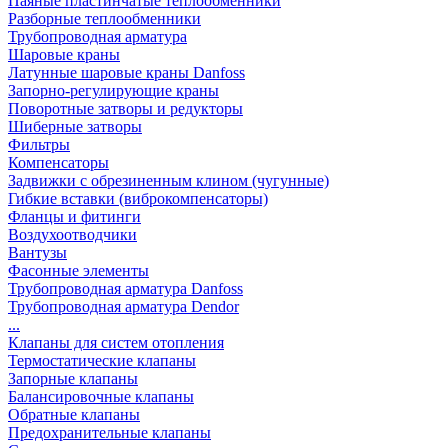
Паяные пластинчатые теплообменники
Разборные теплообменники
Трубопроводная арматура
Шаровые краны
Латунные шаровые краны Danfoss
Запорно-регулирующие краны
Поворотные затворы и редукторы
Шиберные затворы
Фильтры
Компенсаторы
Задвижки с обрезиненным клином (чугунные)
Гибкие вставки (виброкомпенсаторы)
Фланцы и фитинги
Воздухоотводчики
Вантузы
Фасонные элементы
Трубопроводная арматура Danfoss
Трубопроводная арматура Dendor
...
Клапаны для систем отопления
Термостатические клапаны
Запорные клапаны
Балансировочные клапаны
Обратные клапаны
Предохранительные клапаны