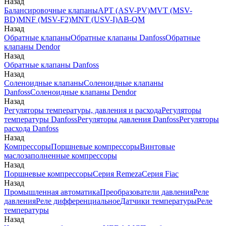
Назад
Балансировочные клапаны
APT (ASV-PV)
MVT (MSV-
BD)
MNF (MSV-F2)
MNT (USV-I)
AB-QM
Назад
Обратные клапаны
Обратные клапаны Danfoss
Обратные
клапаны Dendor
Назад
Обратные клапаны Danfoss
Назад
Соленоидные клапаны
Соленоидные клапаны
Danfoss
Соленоидные клапаны Dendor
Назад
Регуляторы температуры, давления и расхода
Регуляторы
температуры Danfoss
Регуляторы давления Danfoss
Регуляторы
расхода Danfoss
Назад
Компрессоры
Поршневые компрессоры
Винтовые
маслозаполненные компрессоры
Назад
Поршневые компрессоры
Серия Remeza
Серия Fiac
Назад
Промышленная автоматика
Преобразователи давления
Реле
давления
Реле дифференциальное
Датчики температуры
Реле
температуры
Назад