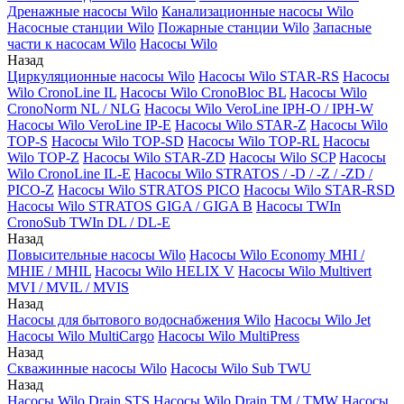
Дренажные насосы Wilo
Канализационные насосы Wilo
Насосные станции Wilo
Пожарные станции Wilo
Запасные
части к насосам Wilo
Насосы Wilo
Назад
Циркуляционные насосы Wilo
Насосы Wilo STAR-RS
Насосы
Wilo CronoLine IL
Насосы Wilo CronoBloc BL
Насосы Wilo
CronoNorm NL / NLG
Насосы Wilo VeroLine IPH-O / IPH-W
Насосы Wilo VeroLine IP-E
Насосы Wilo STAR-Z
Насосы Wilo
TOP-S
Насосы Wilo TOP-SD
Насосы Wilo TOP-RL
Насосы
Wilo TOP-Z
Насосы Wilo STAR-ZD
Насосы Wilo SCP
Насосы
Wilo CronoLine IL-E
Насосы Wilo STRATOS / -D / -Z / -ZD /
PICO-Z
Насосы Wilo STRATOS PICO
Насосы Wilo STAR-RSD
Насосы Wilo STRATOS GIGA / GIGA B
Насосы TWIn
CronoSub TWIn DL / DL-E
Назад
Повысительные насосы Wilo
Насосы Wilo Economy MHI /
MHIE / MHIL
Насосы Wilo HELIX V
Насосы Wilo Multivert
MVI / MVIL / MVIS
Назад
Насосы для бытового водоснабжения Wilo
Насосы Wilo Jet
Насосы Wilo MultiCargo
Насосы Wilo MultiPress
Назад
Скважинные насосы Wilo
Насосы Wilo Sub TWU
Назад
Насосы Wilo Drain STS
Насосы Wilo Drain TM / TMW
Насосы