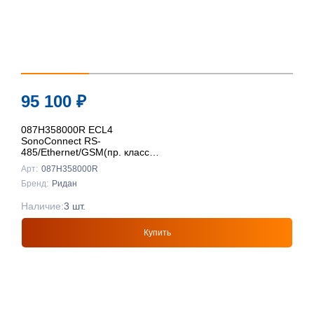
95 100
₽
087H358000R ECL4
SonoConnect RS-
485/Ethernet/GSM(пр. класс
0801708016), Ридан
Арт:
087H358000R
Бренд:
Ридан
Наличие:
3 шт.
Купить