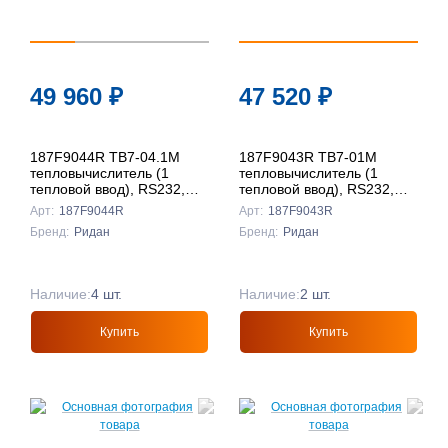
49 960
₽
47 520
₽
187F9044R ТВ7-04.1M
187F9043R ТВ7-01M
тепловычислитель (1
тепловычислитель (1
тепловой ввод), RS232,
тепловой ввод), RS232,
USB, Ридан
USB, Ридан
Арт:
187F9044R
Арт:
187F9043R
Бренд:
Ридан
Бренд:
Ридан
Наличие:
4 шт.
Наличие:
2 шт.
Купить
Купить