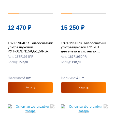
12 470
₽
15 250
₽
187F1964PR Теплосчетчик
187F1950PR Теплосчетчик
ультразвуковой
ультразвуковой РУТ-01
РУТ-01/DN15/Qp1,5/RS-
для учета в системах
485/возврат, Ридан
водяного отопления,
Арт:
187F1964PR
Арт:
187F1950PR
DN25, Qp3,5, возврат,
Бренд:
Ридан
Бренд:
Ридан
Ридан
Наличие:
3 шт.
Наличие:
4 шт.
Купить
Купить