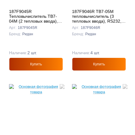
187F9045R
187F9046R ТВ7-05M
Тепловычислитель ТВ7-
тепловычислитель (3
04M (2 тепловых ввода),
тепловых ввода), RS232,
RS232, Ридан
USB, Ридан
Арт:
187F9045R
Арт:
187F9046R
Бренд:
Ридан
Бренд:
Ридан
Наличие:
2 шт.
Наличие:
4 шт.
Купить
Купить