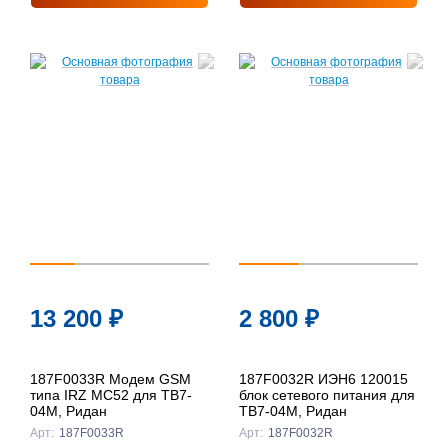
13 200
₽
2 800
₽
187F0033R Модем GSM
187F0032R ИЭН6 120015
типа IRZ MC52 для ТВ7-
блок сетевого питания для
04М, Ридан
ТВ7-04М, Ридан
Арт:
187F0033R
Арт:
187F0032R