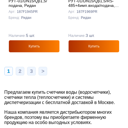
РУТ-01/DN15/Qp1,5/
РУТ-01/DN15/Qp1,5/RS-
подача, Ридан
485+4имп.входа/подача,
Ридан
Арт:
187F1945PR
Арт:
187F1969PR
Бренд:
Ридан
Бренд:
Ридан
Наличие:
5 шт.
Наличие:
3 шт.
Купить
Купить
1
2
3
>
Предлагаем купить счетчики воды (водосчетчики),
счетчики тепла (теплосчетчики) и системы
диспетчеризации с бесплатной доставкой в Москве.
Наша компания является дистрибьютором многих
брендов, поэтому вы приобретаете фирменную
продукцию на особо выгодных условиях.