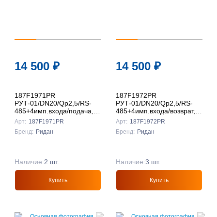
Подробнее
Подробнее
14 500
₽
14 500
₽
187F1971PR
187F1972PR
РУТ-01/DN20/Qp2,5/RS-
РУТ-01/DN20/Qp2,5/RS-
485+4имп.входа/подача,
485+4имп.входа/возврат,
Ридан
Ридан
Арт:
187F1971PR
Арт:
187F1972PR
Бренд:
Ридан
Бренд:
Ридан
Наличие:
2 шт.
Наличие:
3 шт.
Купить
Купить