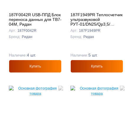
187F0042R USB-ППД Блок
187F1949PR Теплосчетчик
переноса данных для ТВ7-
ультразвуковой
04М, Ридан
РУТ-01/DN25/Qp3,5/
подача, Ридан
Арт:
187F0042R
Арт:
187F1949PR
Бренд:
Ридан
Бренд:
Ридан
Наличие:
4 шт.
Наличие:
5 шт.
Купить
Купить