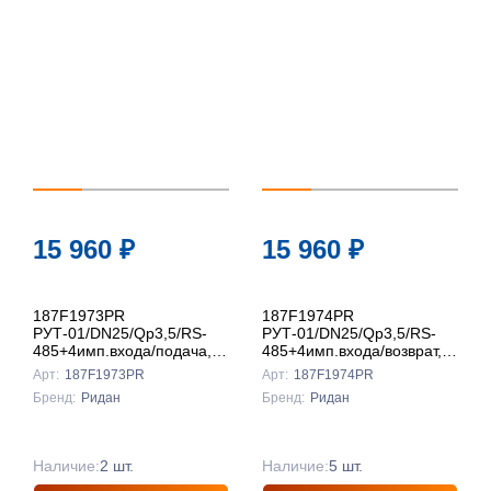
15 960
₽
15 960
₽
187F1973PR
187F1974PR
РУТ-01/DN25/Qp3,5/RS-
РУТ-01/DN25/Qp3,5/RS-
485+4имп.входа/подача,
485+4имп.входа/возврат,
Ридан
Ридан
Арт:
187F1973PR
Арт:
187F1974PR
Бренд:
Ридан
Бренд:
Ридан
Наличие:
2 шт.
Наличие:
5 шт.