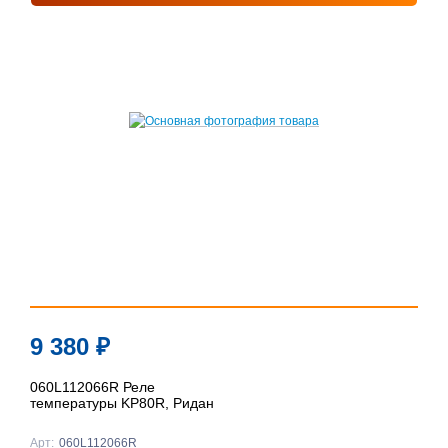
9 380
₽
060L112066R Реле
температуры KP80R, Ридан
Арт:
060L112066R