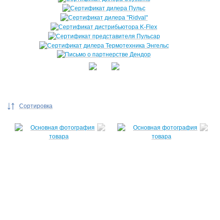
Сортировка
По
популярности
По цене ↑
По цене ↓
По названию