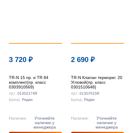
3 720
₽
2 690
₽
TR-N 15 пр. и TR 84
TR-N Клапан терморег. 20
комплект(пр. класс
Угловой(пр. класс
0303910569)
0301510648)
Арт:
013G2174R
Арт:
013G7015R
Бренд:
Ридан
Бренд:
Ридан
Наличие:
Уточняйте
Наличие:
Уточняйте
наличие у
наличие у
менеджера
менеджера