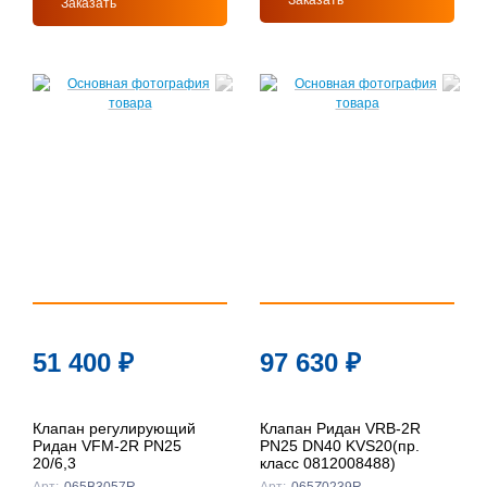
Заказать
Заказать
51 400
₽
97 630
₽
Клапан регулирующий
Клапан Ридан VRB-2R
Ридан VFM-2R PN25
PN25 DN40 KVS20(пр.
20/6,3
класс 0812008488)