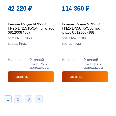
42 220
₽
114 360
₽
Клапан Ридан VRB-2R
Клапан Ридан VRB-3R
PN25 DN15 KVS4(пр. класс
PN25 DN50 KVS30(пр.
0812008488)
класс 0812008488)
Арт:
065Z0235R
Арт:
065Z0220R
Бренд:
Ридан
Бренд:
Ридан
Наличие:
Уточняйте
Наличие:
Уточняйте
наличие у
наличие у
менеджера
менеджера
Заказать
Заказать
1
2
3
>