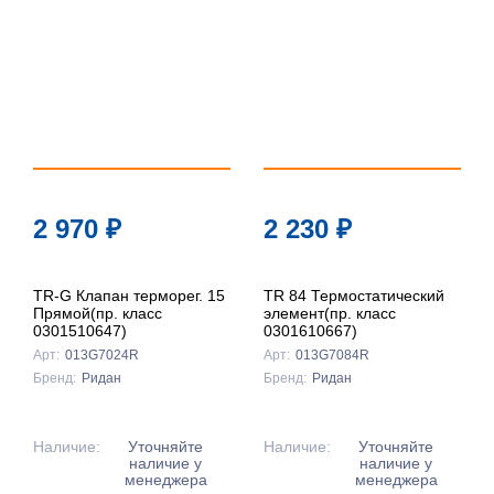
2 970
₽
2 230
₽
TR-G Клапан терморег. 15
TR 84 Термостатический
Прямой(пр. класс
элемент(пр. класс
0301510647)
0301610667)
Арт:
013G7024R
Арт:
013G7084R
Бренд:
Ридан
Бренд:
Ридан
Наличие:
Уточняйте
Наличие:
Уточняйте
наличие у
наличие у
менеджера
менеджера