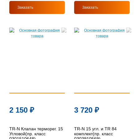
Заказать
Заказать
2 150
₽
3 720
₽
TR-N Клапан терморег. 15
TR-N 15 угл. и TR 84
Угловой(пр. класс
комплект(пр. класс
0301510648)
0303910569)