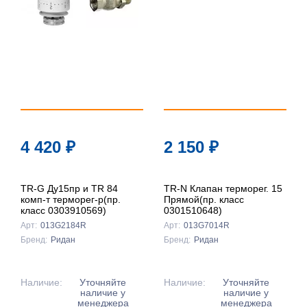
популярности
По цене ↑
По цене ↓
По названию
↑
По названию
4 420
₽
2 150
₽
↓
TR-G Ду15пр и TR 84
TR-N Клапан терморег. 15
комп-т терморег-р(пр.
Прямой(пр. класс
класс 0303910569)
0301510648)
Арт:
013G2184R
Арт:
013G7014R
Бренд:
Ридан
Бренд:
Ридан
Наличие:
Уточняйте
Наличие:
Уточняйте
наличие у
наличие у
менеджера
менеджера