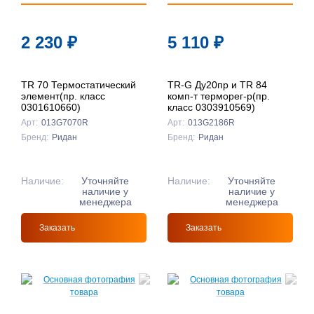
2 230
₽
5 110
₽
TR 70 Термостатический
TR-G Ду20пр и TR 84
элемент(пр. класс
комп-т терморег-р(пр.
0301610660)
класс 0303910569)
Арт:
013G7070R
Арт:
013G2186R
Бренд:
Ридан
Бренд:
Ридан
Наличие:
Уточняйте
Наличие:
Уточняйте
наличие у
наличие у
менеджера
менеджера
Заказать
Заказать