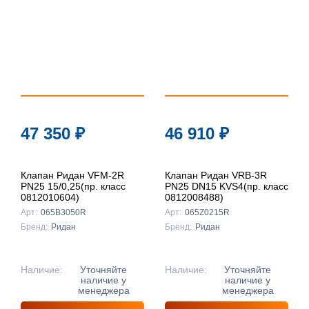
47 350
₽
46 910
₽
Клапан Ридан VFM-2R
Клапан Ридан VRB-3R
PN25 15/0,25(пр. класс
PN25 DN15 KVS4(пр. класс
0812010604)
0812008488)
Арт:
065B3050R
Арт:
065Z0215R
Бренд:
Ридан
Бренд:
Ридан
Наличие:
Уточняйте
Наличие:
Уточняйте
наличие у
наличие у
менеджера
менеджера