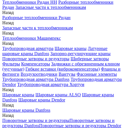
Теплообменники Ридан НН
Разборные теплообменники
Ридан
Запасные части к теплообменникам
Назад
Разборные теплообменники Ридан
Назад
Запасные части к теплообменникам
Назад
Теплообменники Машимпекс
Назад
Трубопроводная арматура
Шаровые краны
Латунные
шаровые краны Danfoss
Запорно-регулирующие краны
Поворотные затворы и редукторы
Шиберные затворы
Фильтры
Компенсаторы
Задвижки с обрезиненным клином
(чугунные)
Гибкие вставки (виброкомпенсаторы)
Фланцы и
фитинги
Воздухоотводчики
Вантузы
Фасонные элементы
Трубопроводная арматура Danfoss
Трубопроводная арматура
Dendor
Трубопроводная арматура Хортум
Назад
Шаровые краны
Шаровые краны ALSO
Шаровые краны
Danfoss
Шаровые краны Dendor
Назад
Шаровые краны Danfoss
Назад
Поворотные затворы и редукторы
Поворотные затворы и
редукторы Danfoss
Поворотные затворы и редукторы Dendor