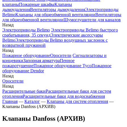
клапаны
Пожарные шкафы
Клапаны
дымоудаления
Вентиляторы дымоудаления
Электроприводы
Belimo
Клапаны для общеобменной вентиляции
Вентиляторы
для общеобменной вентиляции
Шумоглушители для каналов
Назад
Электроприводы Belimo
Электроприводы Belimo быстрого
срабатывания, 35 секунд
Электрические аксессуары
Belimo
Электроприводы Belimo воздушных заслонок c
возвратной пружиной
Назад
Пожарное оборудование
Оросители
Сигнализаторы и
концевики
Запорная арматура
Пенное
пожаротушение
Пожарное оборудование Tyco
Пожарное
оборудование Dendor
Назад
Оросители
Назад
Расширительные баки
Расширительные баки для систем
отопления
Расширительные баки для водоснабжения
Главная
—
Каталог
—
Клапаны для систем отопления
—
Клапаны Danfoss (АРХИВ)
Клапаны Danfoss (АРХИВ)