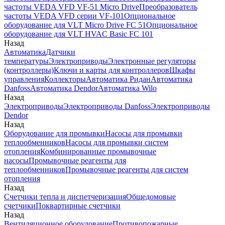
частоты VEDA VFD VF-51 Micro Drive
Преобразователь
частоты VEDA VFD серии VF-101
Опциональное
оборудование для VLT Micro Drive FC 51
Опциональное
оборудование для VLT HVAC Basic FC 101
Назад
Автоматика
Датчики
температуры
Электроприводы
Электронные регуляторы
(контроллеры)
Ключи и карты для контроллеров
Шкафы
управления
Коллекторы
Автоматика Ридан
Автоматика
Danfoss
Автоматика Dendor
Автоматика Wilo
Назад
Электроприводы
Электроприводы Danfoss
Электроприводы
Dendor
Назад
Оборудование для промывки
Насосы для промывки
теплообменников
Насосы для промывки систем
отопления
Комбинированные промывочные
насосы
Промывочные реагенты для
теплообменников
Промывочные реагенты для систем
отопления
Назад
Счетчики тепла и диспетчеризация
Общедомовые
счетчики
Поквартирные счетчики
Назад
Вентиляционное оборудование
Противопожарные