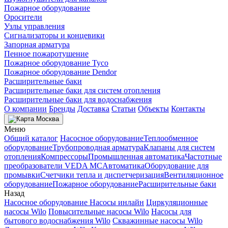
Пожарное оборудование
Оросители
Узлы управления
Сигнализаторы и концевики
Запорная арматура
Пенное пожаротушение
Пожарное оборудование Tyco
Пожарное оборудование Dendor
Расширительные баки
Расширительные баки для систем отопления
Расширительные баки для водоснабжения
О компании
Бренды
Доставка
Статьи
Объекты
Контакты
Москва
Меню
Общий каталог
Насосное оборудование
Теплообменное
оборудование
Трубопроводная арматура
Клапаны для систем
отопления
Компрессоры
Промышленная автоматика
Частотные
преобразователи VEDA MC
Автоматика
Оборудование для
промывки
Счетчики тепла и диспетчеризация
Вентиляционное
оборудование
Пожарное оборудование
Расширительные баки
Назад
Насосное оборудование
Насосы инлайн
Циркуляционные
насосы Wilo
Повысительные насосы Wilo
Насосы для
бытового водоснабжения Wilo
Скважинные насосы Wilo