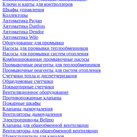
Ключи и карты для контроллеров
Шкафы управления
Коллекторы
Автоматика Ридан
Автоматика Danfoss
Автоматика Dendor
Автоматика Wilo
Оборудование для промывки
Насосы для промывки теплообменников
Насосы для промывки систем отопления
Комбинированные промывочные насосы
Промывочные реагенты для теплообменников
Промывочные реагенты для систем отопления
Счетчики тепла и диспетчеризация
Общедомовые счетчики
Поквартирные счетчики
Вентиляционное оборудование
Противопожарные клапаны
Пожарные шкафы
Клапаны дымоудаления
Вентиляторы дымоудаления
Электроприводы Belimo
Клапаны для общеобменной вентиляции
Вентиляторы для общеобменной вентиляции
Шумоглушители для каналов