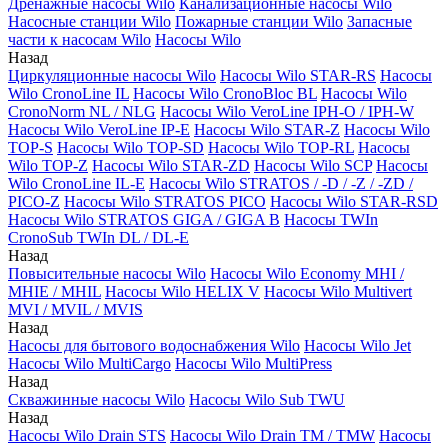
Дренажные насосы Wilo
Канализационные насосы Wilo
Насосные станции Wilo
Пожарные станции Wilo
Запасные
части к насосам Wilo
Насосы Wilo
Назад
Циркуляционные насосы Wilo
Насосы Wilo STAR-RS
Насосы
Wilo CronoLine IL
Насосы Wilo CronoBloc BL
Насосы Wilo
CronoNorm NL / NLG
Насосы Wilo VeroLine IPH-O / IPH-W
Насосы Wilo VeroLine IP-E
Насосы Wilo STAR-Z
Насосы Wilo
TOP-S
Насосы Wilo TOP-SD
Насосы Wilo TOP-RL
Насосы
Wilo TOP-Z
Насосы Wilo STAR-ZD
Насосы Wilo SCP
Насосы
Wilo CronoLine IL-E
Насосы Wilo STRATOS / -D / -Z / -ZD /
PICO-Z
Насосы Wilo STRATOS PICO
Насосы Wilo STAR-RSD
Насосы Wilo STRATOS GIGA / GIGA B
Насосы TWIn
CronoSub TWIn DL / DL-E
Назад
Повысительные насосы Wilo
Насосы Wilo Economy MHI /
MHIE / MHIL
Насосы Wilo HELIX V
Насосы Wilo Multivert
MVI / MVIL / MVIS
Назад
Насосы для бытового водоснабжения Wilo
Насосы Wilo Jet
Насосы Wilo MultiCargo
Насосы Wilo MultiPress
Назад
Скважинные насосы Wilo
Насосы Wilo Sub TWU
Назад
Насосы Wilo Drain STS
Насосы Wilo Drain TM / TMW
Насосы