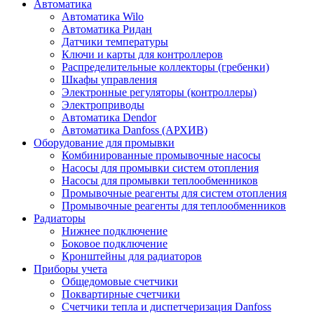
Автоматика
Автоматика Wilo
Автоматика Ридан
Датчики температуры
Ключи и карты для контроллеров
Распределительные коллекторы (гребенки)
Шкафы управления
Электронные регуляторы (контроллеры)
Электроприводы
Автоматика Dendor
Автоматика Danfoss (АРХИВ)
Оборудование для промывки
Комбинированные промывочные насосы
Насосы для промывки систем отопления
Насосы для промывки теплообменников
Промывочные реагенты для систем отопления
Промывочные реагенты для теплообменников
Радиаторы
Нижнее подключение
Боковое подключение
Кронштейны для радиаторов
Приборы учета
Общедомовые счетчики
Поквартирные счетчики
Счетчики тепла и диспетчеризация Danfoss