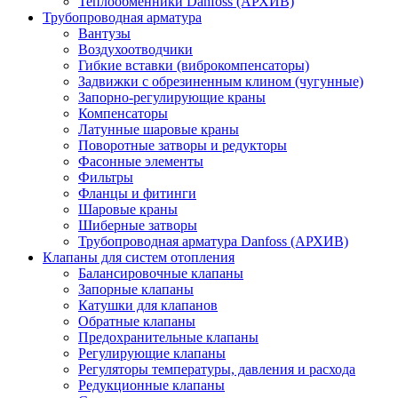
Теплообменники Danfoss (АРХИВ)
Трубопроводная арматура
Вантузы
Воздухоотводчики
Гибкие вставки (виброкомпенсаторы)
Задвижки с обрезиненным клином (чугунные)
Запорно-регулирующие краны
Компенсаторы
Латунные шаровые краны
Поворотные затворы и редукторы
Фасонные элементы
Фильтры
Фланцы и фитинги
Шаровые краны
Шиберные затворы
Трубопроводная арматура Danfoss (АРХИВ)
Клапаны для систем отопления
Балансировочные клапаны
Запорные клапаны
Катушки для клапанов
Обратные клапаны
Предохранительные клапаны
Регулирующие клапаны
Регуляторы температуры, давления и расхода
Редукционные клапаны