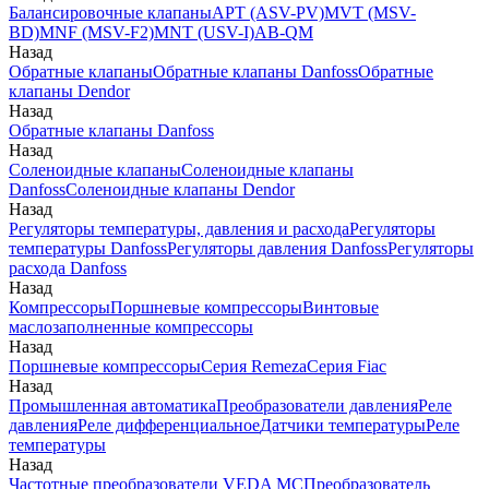
Балансировочные клапаны
APT (ASV-PV)
MVT (MSV-
BD)
MNF (MSV-F2)
MNT (USV-I)
AB-QM
Назад
Обратные клапаны
Обратные клапаны Danfoss
Обратные
клапаны Dendor
Назад
Обратные клапаны Danfoss
Назад
Соленоидные клапаны
Соленоидные клапаны
Danfoss
Соленоидные клапаны Dendor
Назад
Регуляторы температуры, давления и расхода
Регуляторы
температуры Danfoss
Регуляторы давления Danfoss
Регуляторы
расхода Danfoss
Назад
Компрессоры
Поршневые компрессоры
Винтовые
маслозаполненные компрессоры
Назад
Поршневые компрессоры
Серия Remeza
Серия Fiac
Назад
Промышленная автоматика
Преобразователи давления
Реле
давления
Реле дифференциальное
Датчики температуры
Реле
температуры
Назад
Частотные преобразователи VEDA MC
Преобразователь