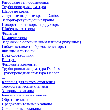
Разборные теплообменники
Трубопроводная арматура
Шаровые краны
Латунные шаровые краны Danfoss
Запорно-регулирующие краны
Поворотные затворы и редукторы
Шиберные затворы
Фильтры
Компенсаторы
Задвижки с обрезиненным клином (чугунные)
Гибкие вставки (виброкомпенсаторы)
Фланцы и фитинги
Воздухоотводчики
Вантузы
Фасонные элементы
Трубопроводная арматура Danfoss
Трубопроводная арматура Dendor
...
Клапаны для систем отопления
Термостатические клапаны
Запорные клапаны
Балансировочные клапаны
Обратные клапаны
Предохранительные клапаны
Соленоидные клапаны