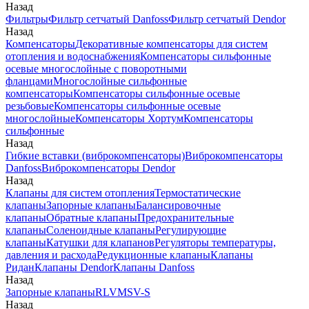
Назад
Фильтры
Фильтр сетчатый Danfoss
Фильтр сетчатый Dendor
Назад
Компенсаторы
Декоративные компенсаторы для систем
отопления и водоснабжения
Компенсаторы сильфонные
осевые многослойные с поворотными
фланцами
Многослойные сильфонные
компенсаторы
Компенсаторы сильфонные осевые
резьбовые
Компенсаторы сильфонные осевые
многослойные
Компенсаторы Хортум
Компенсаторы
сильфонные
Назад
Гибкие вставки (виброкомпенсаторы)
Виброкомпенсаторы
Danfoss
Виброкомпенсаторы Dendor
Назад
Клапаны для систем отопления
Термостатические
клапаны
Запорные клапаны
Балансировочные
клапаны
Обратные клапаны
Предохранительные
клапаны
Соленоидные клапаны
Регулирующие
клапаны
Катушки для клапанов
Регуляторы температуры,
давления и расхода
Редукционные клапаны
Клапаны
Ридан
Клапаны Dendor
Клапаны Danfoss
Назад
Запорные клапаны
RLV
MSV-S
Назад