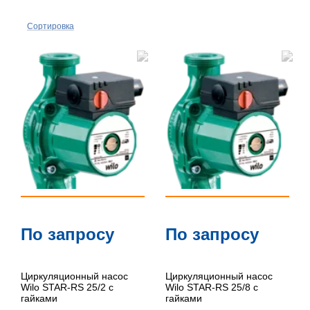
Сортировка
По
популярности
По цене ↑
По цене ↓
По названию
↑
По названию
По запросу
По запросу
↓
Циркуляционный насос
Циркуляционный насос
Wilo STAR-RS 25/2 с
Wilo STAR-RS 25/8 с
гайками
гайками