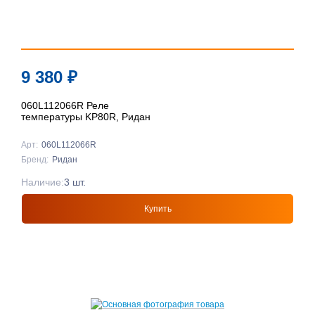
9 380
₽
060L112066R Реле
температуры KP80R, Ридан
Арт:
060L112066R
Бренд:
Ридан
Наличие:
3 шт.
Купить