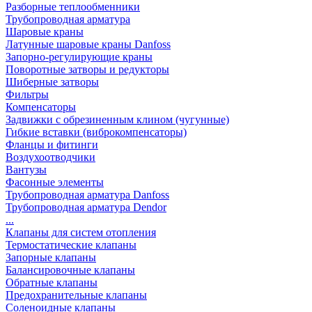
Разборные теплообменники
Трубопроводная арматура
Шаровые краны
Латунные шаровые краны Danfoss
Запорно-регулирующие краны
Поворотные затворы и редукторы
Шиберные затворы
Фильтры
Компенсаторы
Задвижки с обрезиненным клином (чугунные)
Гибкие вставки (виброкомпенсаторы)
Фланцы и фитинги
Воздухоотводчики
Вантузы
Фасонные элементы
Трубопроводная арматура Danfoss
Трубопроводная арматура Dendor
...
Клапаны для систем отопления
Термостатические клапаны
Запорные клапаны
Балансировочные клапаны
Обратные клапаны
Предохранительные клапаны
Соленоидные клапаны