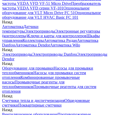
частоты VEDA VFD VF-51 Micro Drive
Преобразователь
частоты VEDA VFD серии VF-101
Опциональное
оборудование для VLT Micro Drive FC 51
Опциональное
оборудование для VLT HVAC Basic FC 101
Назад
Автоматика
Датчики
температуры
Электроприводы
Электронные регуляторы
(контроллеры)
Ключи и карты для контроллеров
Шкафы
управления
Коллекторы
Автоматика Ридан
Автоматика
Danfoss
Автоматика Dendor
Автоматика Wilo
Назад
Электроприводы
Электроприводы Danfoss
Электроприводы
Dendor
Назад
Оборудование для промывки
Насосы для промывки
теплообменников
Насосы для промывки систем
отопления
Комбинированные промывочные
насосы
Промывочные реагенты для
теплообменников
Промывочные реагенты для систем
отопления
Назад
Счетчики тепла и диспетчеризация
Общедомовые
счетчики
Поквартирные счетчики
Назад
Вентиляционное оборудование
Противопожарные