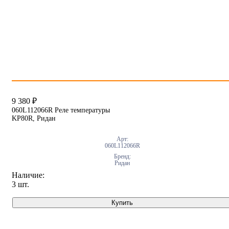
9 380
₽
060L112066R Реле температуры
KP80R, Ридан
Арт:
060L112066R
Бренд:
Ридан
Наличие:
3 шт.
Купить