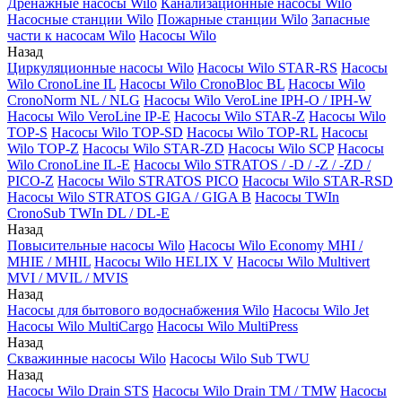
Дренажные насосы Wilo
Канализационные насосы Wilo
Насосные станции Wilo
Пожарные станции Wilo
Запасные
части к насосам Wilo
Насосы Wilo
Назад
Циркуляционные насосы Wilo
Насосы Wilo STAR-RS
Насосы
Wilo CronoLine IL
Насосы Wilo CronoBloc BL
Насосы Wilo
CronoNorm NL / NLG
Насосы Wilo VeroLine IPH-O / IPH-W
Насосы Wilo VeroLine IP-E
Насосы Wilo STAR-Z
Насосы Wilo
TOP-S
Насосы Wilo TOP-SD
Насосы Wilo TOP-RL
Насосы
Wilo TOP-Z
Насосы Wilo STAR-ZD
Насосы Wilo SCP
Насосы
Wilo CronoLine IL-E
Насосы Wilo STRATOS / -D / -Z / -ZD /
PICO-Z
Насосы Wilo STRATOS PICO
Насосы Wilo STAR-RSD
Насосы Wilo STRATOS GIGA / GIGA B
Насосы TWIn
CronoSub TWIn DL / DL-E
Назад
Повысительные насосы Wilo
Насосы Wilo Economy MHI /
MHIE / MHIL
Насосы Wilo HELIX V
Насосы Wilo Multivert
MVI / MVIL / MVIS
Назад
Насосы для бытового водоснабжения Wilo
Насосы Wilo Jet
Насосы Wilo MultiCargo
Насосы Wilo MultiPress
Назад
Скважинные насосы Wilo
Насосы Wilo Sub TWU
Назад
Насосы Wilo Drain STS
Насосы Wilo Drain TM / TMW
Насосы