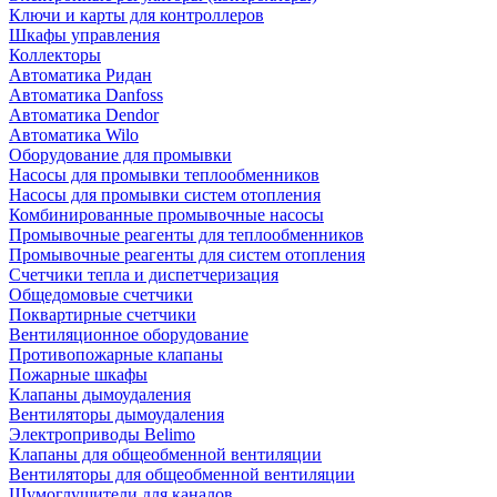
Ключи и карты для контроллеров
Шкафы управления
Коллекторы
Автоматика Ридан
Автоматика Danfoss
Автоматика Dendor
Автоматика Wilo
Оборудование для промывки
Насосы для промывки теплообменников
Насосы для промывки систем отопления
Комбинированные промывочные насосы
Промывочные реагенты для теплообменников
Промывочные реагенты для систем отопления
Счетчики тепла и диспетчеризация
Общедомовые счетчики
Поквартирные счетчики
Вентиляционное оборудование
Противопожарные клапаны
Пожарные шкафы
Клапаны дымоудаления
Вентиляторы дымоудаления
Электроприводы Belimo
Клапаны для общеобменной вентиляции
Вентиляторы для общеобменной вентиляции
Шумоглушители для каналов