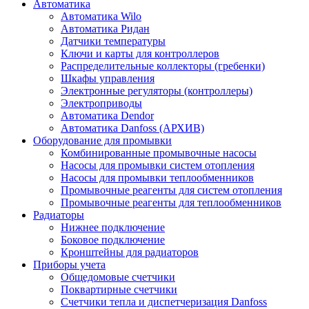
Автоматика
Автоматика Wilo
Автоматика Ридан
Датчики температуры
Ключи и карты для контроллеров
Распределительные коллекторы (гребенки)
Шкафы управления
Электронные регуляторы (контроллеры)
Электроприводы
Автоматика Dendor
Автоматика Danfoss (АРХИВ)
Оборудование для промывки
Комбинированные промывочные насосы
Насосы для промывки систем отопления
Насосы для промывки теплообменников
Промывочные реагенты для систем отопления
Промывочные реагенты для теплообменников
Радиаторы
Нижнее подключение
Боковое подключение
Кронштейны для радиаторов
Приборы учета
Общедомовые счетчики
Поквартирные счетчики
Счетчики тепла и диспетчеризация Danfoss