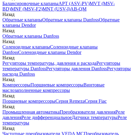
Балансировочные клапаны
APT (ASV-PV)
MVT (MSV-
BD)
MNF (MSV-F2)
MNT (USV-I)
AB-QM
Назад
Обратные клапаны
Обратные клапаны Danfoss
Обратные
клапаны Dendor
Назад
Обратные клапаны Danfoss
Назад
Соленоидные клапаны
Соленоидные клапаны
Danfoss
Соленоидные клапаны Dendor
Назад
Регуляторы температуры, давления и расхода
Регуляторы
температуры Danfoss
Регуляторы давления Danfoss
Регуляторы
расхода Danfoss
Назад
Компрессоры
Поршневые компрессоры
Винтовые
маслозаполненные компрессоры
Назад
Поршневые компрессоры
Серия Remeza
Серия Fiac
Назад
Промышленная автоматика
Преобразователи давления
Реле
давления
Реле дифференциальное
Датчики температуры
Реле
температуры
Назад
Частотные преобразователи VEDA MC
Преобразователь