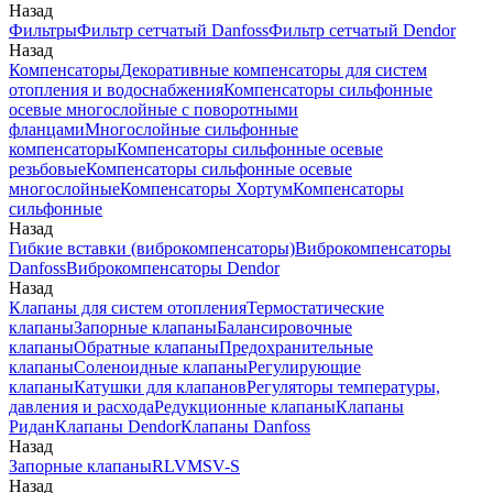
Назад
Фильтры
Фильтр сетчатый Danfoss
Фильтр сетчатый Dendor
Назад
Компенсаторы
Декоративные компенсаторы для систем
отопления и водоснабжения
Компенсаторы сильфонные
осевые многослойные с поворотными
фланцами
Многослойные сильфонные
компенсаторы
Компенсаторы сильфонные осевые
резьбовые
Компенсаторы сильфонные осевые
многослойные
Компенсаторы Хортум
Компенсаторы
сильфонные
Назад
Гибкие вставки (виброкомпенсаторы)
Виброкомпенсаторы
Danfoss
Виброкомпенсаторы Dendor
Назад
Клапаны для систем отопления
Термостатические
клапаны
Запорные клапаны
Балансировочные
клапаны
Обратные клапаны
Предохранительные
клапаны
Соленоидные клапаны
Регулирующие
клапаны
Катушки для клапанов
Регуляторы температуры,
давления и расхода
Редукционные клапаны
Клапаны
Ридан
Клапаны Dendor
Клапаны Danfoss
Назад
Запорные клапаны
RLV
MSV-S
Назад