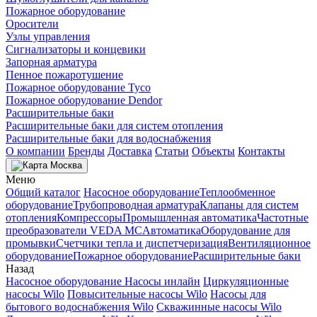
Пожарное оборудование
Оросители
Узлы управления
Сигнализаторы и концевики
Запорная арматура
Пенное пожаротушение
Пожарное оборудование Tyco
Пожарное оборудование Dendor
Расширительные баки
Расширительные баки для систем отопления
Расширительные баки для водоснабжения
О компании
Бренды
Доставка
Статьи
Объекты
Контакты
Москва
Меню
Общий каталог
Насосное оборудование
Теплообменное
оборудование
Трубопроводная арматура
Клапаны для систем
отопления
Компрессоры
Промышленная автоматика
Частотные
преобразователи VEDA MC
Автоматика
Оборудование для
промывки
Счетчики тепла и диспетчеризация
Вентиляционное
оборудование
Пожарное оборудование
Расширительные баки
Назад
Насосное оборудование
Насосы инлайн
Циркуляционные
насосы Wilo
Повысительные насосы Wilo
Насосы для
бытового водоснабжения Wilo
Скважинные насосы Wilo