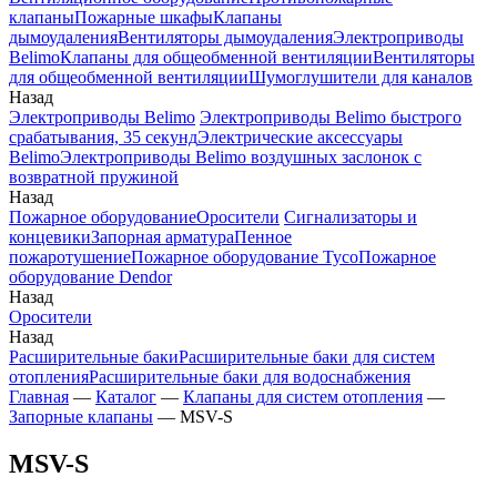
клапаны
Пожарные шкафы
Клапаны
дымоудаления
Вентиляторы дымоудаления
Электроприводы
Belimo
Клапаны для общеобменной вентиляции
Вентиляторы
для общеобменной вентиляции
Шумоглушители для каналов
Назад
Электроприводы Belimo
Электроприводы Belimo быстрого
срабатывания, 35 секунд
Электрические аксессуары
Belimo
Электроприводы Belimo воздушных заслонок c
возвратной пружиной
Назад
Пожарное оборудование
Оросители
Сигнализаторы и
концевики
Запорная арматура
Пенное
пожаротушение
Пожарное оборудование Tyco
Пожарное
оборудование Dendor
Назад
Оросители
Назад
Расширительные баки
Расширительные баки для систем
отопления
Расширительные баки для водоснабжения
Главная
—
Каталог
—
Клапаны для систем отопления
—
Запорные клапаны
—
MSV-S
MSV-S