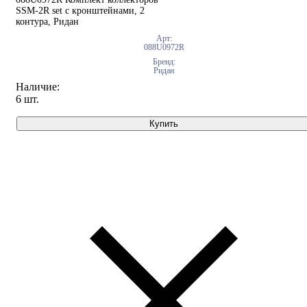
SSM-2R set с кронштейнами, 2
контура, Ридан
Арт:
088U0972R
Бренд:
Ридан
Наличие:
6 шт.
Купить