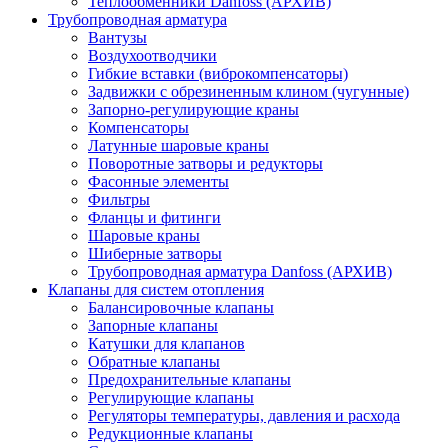
Теплообменники Danfoss (АРХИВ)
Трубопроводная арматура
Вантузы
Воздухоотводчики
Гибкие вставки (виброкомпенсаторы)
Задвижки с обрезиненным клином (чугунные)
Запорно-регулирующие краны
Компенсаторы
Латунные шаровые краны
Поворотные затворы и редукторы
Фасонные элементы
Фильтры
Фланцы и фитинги
Шаровые краны
Шиберные затворы
Трубопроводная арматура Danfoss (АРХИВ)
Клапаны для систем отопления
Балансировочные клапаны
Запорные клапаны
Катушки для клапанов
Обратные клапаны
Предохранительные клапаны
Регулирующие клапаны
Регуляторы температуры, давления и расхода
Редукционные клапаны