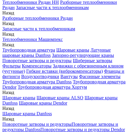
Теплообменники Ридан НН
Разборные теплообменники
Ридан
Запасные части к теплообменникам
Назад
Разборные теплообменники Ридан
Назад
Запасные части к теплообменникам
Назад
Теплообменники Машимпекс
Назад
Трубопроводная арматура
Шаровые краны
Латунные
шаровые краны Danfoss
Запорно-регулирующие краны
Поворотные затворы и редукторы
Шиберные затворы
Фильтры
Компенсаторы
Задвижки с обрезиненным клином
(чугунные)
Гибкие вставки (виброкомпенсаторы)
Фланцы и
фитинги
Воздухоотводчики
Вантузы
Фасонные элементы
Трубопроводная арматура Danfoss
Трубопроводная арматура
Dendor
Трубопроводная арматура Хортум
Назад
Шаровые краны
Шаровые краны ALSO
Шаровые краны
Danfoss
Шаровые краны Dendor
Назад
Шаровые краны Danfoss
Назад
Поворотные затворы и редукторы
Поворотные затворы и
редукторы Danfoss
Поворотные затворы и редукторы Dendor