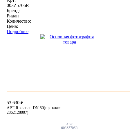
Арт:
003Z5706R
Бренд:
Ридан
Количество:
Цена:
Подробнее
53 630
₽
APT-R клапан DN 50(пр. класс
2862128007)
Арт:
003Z5706R