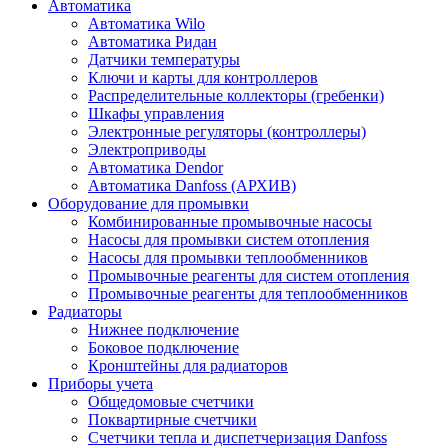
Автоматика
Автоматика Wilo
Автоматика Ридан
Датчики температуры
Ключи и карты для контроллеров
Распределительные коллекторы (гребенки)
Шкафы управления
Электронные регуляторы (контроллеры)
Электроприводы
Автоматика Dendor
Автоматика Danfoss (АРХИВ)
Оборудование для промывки
Комбинированные промывочные насосы
Насосы для промывки систем отопления
Насосы для промывки теплообменников
Промывочные реагенты для систем отопления
Промывочные реагенты для теплообменников
Радиаторы
Нижнее подключение
Боковое подключение
Кронштейны для радиаторов
Приборы учета
Общедомовые счетчики
Поквартирные счетчики
Счетчики тепла и диспетчеризация Danfoss