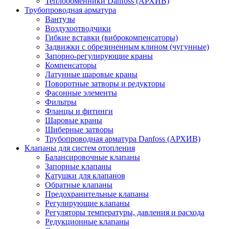
Теплообменники Danfoss (АРХИВ)
Трубопроводная арматура
Вантузы
Воздухоотводчики
Гибкие вставки (виброкомпенсаторы)
Задвижки с обрезиненным клином (чугунные)
Запорно-регулирующие краны
Компенсаторы
Латунные шаровые краны
Поворотные затворы и редукторы
Фасонные элементы
Фильтры
Фланцы и фитинги
Шаровые краны
Шиберные затворы
Трубопроводная арматура Danfoss (АРХИВ)
Клапаны для систем отопления
Балансировочные клапаны
Запорные клапаны
Катушки для клапанов
Обратные клапаны
Предохранительные клапаны
Регулирующие клапаны
Регуляторы температуры, давления и расхода
Редукционные клапаны