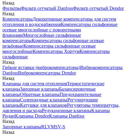
Назад
Фильтры
Фильтр сетчатый Danfoss
Фильтр сетчатый Dendor
Назад
Компенсаторы
Декоративные компенсаторы для систем
отопления и водоснабжения
Компенсаторы сильфонные
осевые многослойные с поворотными
фланцами
Многослойные сильфонные
компенсаторы
Компенсаторы сильфонные осевые
резьбовые
Компенсаторы сильфонные осевые
многослойные
Компенсаторы Хортум
Компенсаторы
сильфонные
Назад
Гибкие вставки (виброкомпенсаторы)
Виброкомпенсаторы
Danfoss
Виброкомпенсаторы Dendor
Назад
Клапаны для систем отопления
Термостатические
клапаны
Запорные клапаны
Балансировочные
клапаны
Обратные клапаны
Предохранительные
клапаны
Соленоидные клапаны
Регулирующие
клапаны
Катушки для клапанов
Регуляторы температуры,
давления и расхода
Редукционные клапаны
Клапаны
Ридан
Клапаны Dendor
Клапаны Danfoss
Назад
Запорные клапаны
RLV
MSV-S
Назад