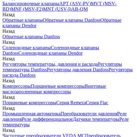
Балансировочные клапаны
APT (ASV-PV)
MVT (MSV-
BD)
MNF (MSV-F2)
MNT (USV-I)
AB-QM
Назад
Обратные клапаны
Обратные клапаны Danfoss
Обратные
клапаны Dendor
Назад
Обратные клапаны Danfoss
Назад
Соленоидные клапаны
Соленоидные клапаны
Danfoss
Соленоидные клапаны Dendor
Назад
Регуляторы температуры, давления и расхода
Регуляторы
температуры Danfoss
Регуляторы давления Danfoss
Регуляторы
расхода Danfoss
Назад
Компрессоры
Поршневые компрессоры
Винтовые
маслозаполненные компрессоры
Назад
Поршневые компрессоры
Серия Remeza
Серия Fiac
Назад
Промышленная автоматика
Преобразователи давления
Реле
давления
Реле дифференциальное
Датчики температуры
Реле
температуры
Назад
Частотные преобразователи VEDA MC
Преобразователь