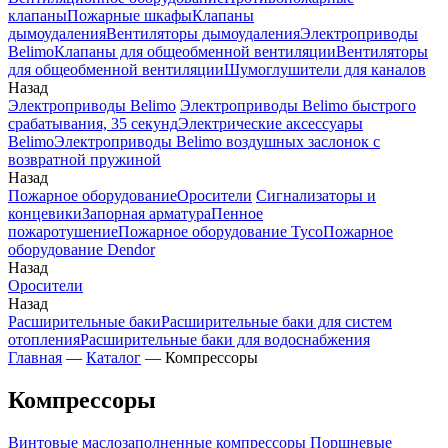
клапаны
Пожарные шкафы
Клапаны
дымоудаления
Вентиляторы дымоудаления
Электроприводы
Belimo
Клапаны для общеобменной вентиляции
Вентиляторы
для общеобменной вентиляции
Шумоглушители для каналов
Назад
Электроприводы Belimo
Электроприводы Belimo быстрого
срабатывания, 35 секунд
Электрические аксессуары
Belimo
Электроприводы Belimo воздушных заслонок c
возвратной пружиной
Назад
Пожарное оборудование
Оросители
Сигнализаторы и
концевики
Запорная арматура
Пенное
пожаротушение
Пожарное оборудование Tyco
Пожарное
оборудование Dendor
Назад
Оросители
Назад
Расширительные баки
Расширительные баки для систем
отопления
Расширительные баки для водоснабжения
Главная
—
Каталог
—
Компрессоры
Компрессоры
Винтовые маслозаполненные компрессоры
Поршневые