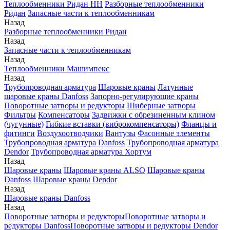
Теплообменники Ридан НН
Разборные теплообменники
Ридан
Запасные части к теплообменникам
Назад
Разборные теплообменники Ридан
Назад
Запасные части к теплообменникам
Назад
Теплообменники Машимпекс
Назад
Трубопроводная арматура
Шаровые краны
Латунные
шаровые краны Danfoss
Запорно-регулирующие краны
Поворотные затворы и редукторы
Шиберные затворы
Фильтры
Компенсаторы
Задвижки с обрезиненным клином
(чугунные)
Гибкие вставки (виброкомпенсаторы)
Фланцы и
фитинги
Воздухоотводчики
Вантузы
Фасонные элементы
Трубопроводная арматура Danfoss
Трубопроводная арматура
Dendor
Трубопроводная арматура Хортум
Назад
Шаровые краны
Шаровые краны ALSO
Шаровые краны
Danfoss
Шаровые краны Dendor
Назад
Шаровые краны Danfoss
Назад
Поворотные затворы и редукторы
Поворотные затворы и
редукторы Danfoss
Поворотные затворы и редукторы Dendor