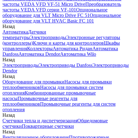
частоты VEDA VFD VF-51 Micro Drive
Преобразователь
частоты VEDA VFD серии VF-101
Опциональное
оборудование для VLT Micro Drive FC 51
Опциональное
оборудование для VLT HVAC Basic FC 101
Назад
Автоматика
Датчики
температуры
Электроприводы
Электронные регуляторы
(контроллеры)
Ключи и карты для контроллеров
Шкафы
управления
Коллекторы
Автоматика Ридан
Автоматика
Danfoss
Автоматика Dendor
Автоматика Wilo
Назад
Электроприводы
Электроприводы Danfoss
Электроприводы
Dendor
Назад
Оборудование для промывки
Насосы для промывки
теплообменников
Насосы для промывки систем
отопления
Комбинированные промывочные
насосы
Промывочные реагенты для
теплообменников
Промывочные реагенты для систем
отопления
Назад
Счетчики тепла и диспетчеризация
Общедомовые
счетчики
Поквартирные счетчики
Назад
Вентиляционное оборудование
Противопожарные