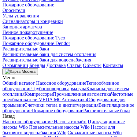
Пожарное оборудование
Оросители
Узлы управления
Сигнализаторы и концевики
Запорная арматура
Пенное пожаротушение
Пожарное оборудование Tyco
Пожарное оборудование Dendor
Расширительные баки
Расширительные баки для систем отопления
Расширительные баки для водоснабжения
О компании
Бренды
Доставка
Статьи
Объекты
Контакты
Москва
Меню
Общий каталог
Насосное оборудование
Теплообменное
оборудование
Трубопроводная арматура
Клапаны для систем
отопления
Компрессоры
Промышленная автоматика
Частотные
преобразователи VEDA MC
Автоматика
Оборудование для
промывки
Счетчики тепла и диспетчеризация
Вентиляционное
оборудование
Пожарное оборудование
Расширительные баки
Назад
Насосное оборудование
Насосы инлайн
Циркуляционные
насосы Wilo
Повысительные насосы Wilo
Насосы для
бытового водоснабжения Wilo
Скважинные насосы Wilo