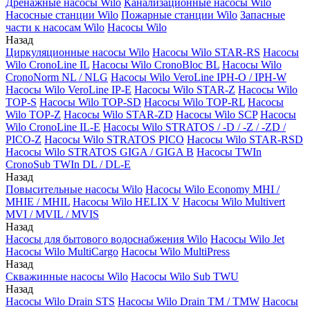
Дренажные насосы Wilo
Канализационные насосы Wilo
Насосные станции Wilo
Пожарные станции Wilo
Запасные
части к насосам Wilo
Насосы Wilo
Назад
Циркуляционные насосы Wilo
Насосы Wilo STAR-RS
Насосы
Wilo CronoLine IL
Насосы Wilo CronoBloc BL
Насосы Wilo
CronoNorm NL / NLG
Насосы Wilo VeroLine IPH-O / IPH-W
Насосы Wilo VeroLine IP-E
Насосы Wilo STAR-Z
Насосы Wilo
TOP-S
Насосы Wilo TOP-SD
Насосы Wilo TOP-RL
Насосы
Wilo TOP-Z
Насосы Wilo STAR-ZD
Насосы Wilo SCP
Насосы
Wilo CronoLine IL-E
Насосы Wilo STRATOS / -D / -Z / -ZD /
PICO-Z
Насосы Wilo STRATOS PICO
Насосы Wilo STAR-RSD
Насосы Wilo STRATOS GIGA / GIGA B
Насосы TWIn
CronoSub TWIn DL / DL-E
Назад
Повысительные насосы Wilo
Насосы Wilo Economy MHI /
MHIE / MHIL
Насосы Wilo HELIX V
Насосы Wilo Multivert
MVI / MVIL / MVIS
Назад
Насосы для бытового водоснабжения Wilo
Насосы Wilo Jet
Насосы Wilo MultiCargo
Насосы Wilo MultiPress
Назад
Скважинные насосы Wilo
Насосы Wilo Sub TWU
Назад
Насосы Wilo Drain STS
Насосы Wilo Drain TM / TMW
Насосы