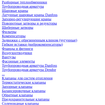
Разборные теплообменники
Трубопроводная арматура
Шаровые краны
Латунные шаровые краны Danfoss
Запорно-регулирующие краны
Поворотные затворы и редукторы
Шиберные затворы
Фильтры
Компенсаторы
Задвижки с обрезиненным клином (чугунные)
Гибкие вставки (виброкомпенсаторы)
Фланцы и фитинги
Воздухоотводчики
Вантузы
Фасонные элементы
Трубопроводная арматура Danfoss
Трубопроводная арматура Dendor
...
Клапаны для систем отопления
Термостатические клапаны
Запорные клапаны
Балансировочные клапаны
Обратные клапаны
Предохранительные клапаны
Соленоидные клапаны