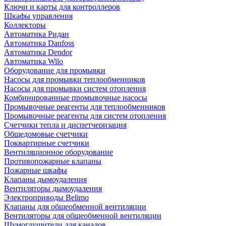
Ключи и карты для контроллеров
Шкафы управления
Коллекторы
Автоматика Ридан
Автоматика Danfoss
Автоматика Dendor
Автоматика Wilo
Оборудование для промывки
Насосы для промывки теплообменников
Насосы для промывки систем отопления
Комбинированные промывочные насосы
Промывочные реагенты для теплообменников
Промывочные реагенты для систем отопления
Счетчики тепла и диспетчеризация
Общедомовые счетчики
Поквартирные счетчики
Вентиляционное оборудование
Противопожарные клапаны
Пожарные шкафы
Клапаны дымоудаления
Вентиляторы дымоудаления
Электроприводы Belimo
Клапаны для общеобменной вентиляции
Вентиляторы для общеобменной вентиляции
Шумоглушители для каналов