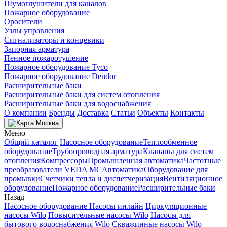
Шумоглушители для каналов
Пожарное оборудование
Оросители
Узлы управления
Сигнализаторы и концевики
Запорная арматура
Пенное пожаротушение
Пожарное оборудование Tyco
Пожарное оборудование Dendor
Расширительные баки
Расширительные баки для систем отопления
Расширительные баки для водоснабжения
О компании
Бренды
Доставка
Статьи
Объекты
Контакты
Москва
Меню
Общий каталог
Насосное оборудование
Теплообменное
оборудование
Трубопроводная арматура
Клапаны для систем
отопления
Компрессоры
Промышленная автоматика
Частотные
преобразователи VEDA MC
Автоматика
Оборудование для
промывки
Счетчики тепла и диспетчеризация
Вентиляционное
оборудование
Пожарное оборудование
Расширительные баки
Назад
Насосное оборудование
Насосы инлайн
Циркуляционные
насосы Wilo
Повысительные насосы Wilo
Насосы для
бытового водоснабжения Wilo
Скважинные насосы Wilo