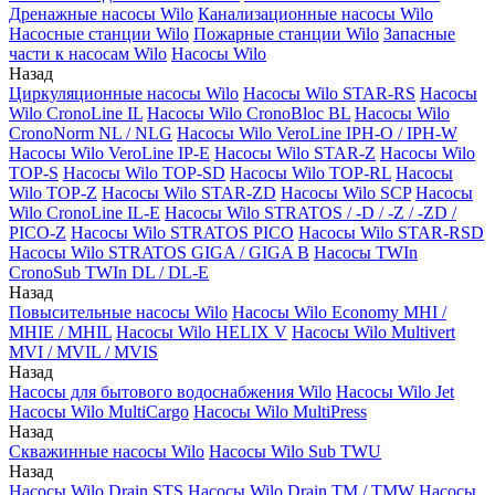
Дренажные насосы Wilo
Канализационные насосы Wilo
Насосные станции Wilo
Пожарные станции Wilo
Запасные
части к насосам Wilo
Насосы Wilo
Назад
Циркуляционные насосы Wilo
Насосы Wilo STAR-RS
Насосы
Wilo CronoLine IL
Насосы Wilo CronoBloc BL
Насосы Wilo
CronoNorm NL / NLG
Насосы Wilo VeroLine IPH-O / IPH-W
Насосы Wilo VeroLine IP-E
Насосы Wilo STAR-Z
Насосы Wilo
TOP-S
Насосы Wilo TOP-SD
Насосы Wilo TOP-RL
Насосы
Wilo TOP-Z
Насосы Wilo STAR-ZD
Насосы Wilo SCP
Насосы
Wilo CronoLine IL-E
Насосы Wilo STRATOS / -D / -Z / -ZD /
PICO-Z
Насосы Wilo STRATOS PICO
Насосы Wilo STAR-RSD
Насосы Wilo STRATOS GIGA / GIGA B
Насосы TWIn
CronoSub TWIn DL / DL-E
Назад
Повысительные насосы Wilo
Насосы Wilo Economy MHI /
MHIE / MHIL
Насосы Wilo HELIX V
Насосы Wilo Multivert
MVI / MVIL / MVIS
Назад
Насосы для бытового водоснабжения Wilo
Насосы Wilo Jet
Насосы Wilo MultiCargo
Насосы Wilo MultiPress
Назад
Скважинные насосы Wilo
Насосы Wilo Sub TWU
Назад
Насосы Wilo Drain STS
Насосы Wilo Drain TM / TMW
Насосы