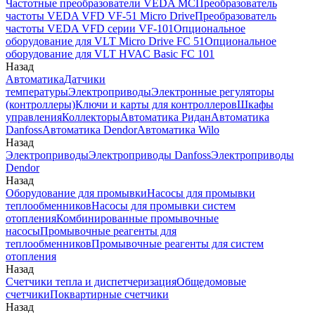
Частотные преобразователи VEDA MC
Преобразователь
частоты VEDA VFD VF-51 Micro Drive
Преобразователь
частоты VEDA VFD серии VF-101
Опциональное
оборудование для VLT Micro Drive FC 51
Опциональное
оборудование для VLT HVAC Basic FC 101
Назад
Автоматика
Датчики
температуры
Электроприводы
Электронные регуляторы
(контроллеры)
Ключи и карты для контроллеров
Шкафы
управления
Коллекторы
Автоматика Ридан
Автоматика
Danfoss
Автоматика Dendor
Автоматика Wilo
Назад
Электроприводы
Электроприводы Danfoss
Электроприводы
Dendor
Назад
Оборудование для промывки
Насосы для промывки
теплообменников
Насосы для промывки систем
отопления
Комбинированные промывочные
насосы
Промывочные реагенты для
теплообменников
Промывочные реагенты для систем
отопления
Назад
Счетчики тепла и диспетчеризация
Общедомовые
счетчики
Поквартирные счетчики
Назад