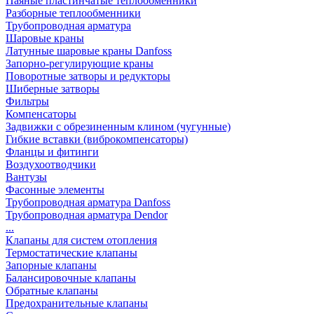
Паяные пластинчатые теплообменники
Разборные теплообменники
Трубопроводная арматура
Шаровые краны
Латунные шаровые краны Danfoss
Запорно-регулирующие краны
Поворотные затворы и редукторы
Шиберные затворы
Фильтры
Компенсаторы
Задвижки с обрезиненным клином (чугунные)
Гибкие вставки (виброкомпенсаторы)
Фланцы и фитинги
Воздухоотводчики
Вантузы
Фасонные элементы
Трубопроводная арматура Danfoss
Трубопроводная арматура Dendor
...
Клапаны для систем отопления
Термостатические клапаны
Запорные клапаны
Балансировочные клапаны
Обратные клапаны
Предохранительные клапаны