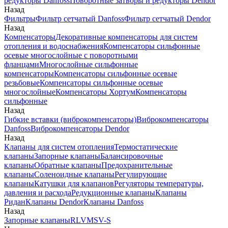
редукторы Danfoss
Поворотные затворы и редукторы Dendor
Назад
Фильтры
Фильтр сетчатый Danfoss
Фильтр сетчатый Dendor
Назад
Компенсаторы
Декоративные компенсаторы для систем
отопления и водоснабжения
Компенсаторы сильфонные
осевые многослойные с поворотными
фланцами
Многослойные сильфонные
компенсаторы
Компенсаторы сильфонные осевые
резьбовые
Компенсаторы сильфонные осевые
многослойные
Компенсаторы Хортум
Компенсаторы
сильфонные
Назад
Гибкие вставки (виброкомпенсаторы)
Виброкомпенсаторы
Danfoss
Виброкомпенсаторы Dendor
Назад
Клапаны для систем отопления
Термостатические
клапаны
Запорные клапаны
Балансировочные
клапаны
Обратные клапаны
Предохранительные
клапаны
Соленоидные клапаны
Регулирующие
клапаны
Катушки для клапанов
Регуляторы температуры,
давления и расхода
Редукционные клапаны
Клапаны
Ридан
Клапаны Dendor
Клапаны Danfoss
Назад
Запорные клапаны
RLV
MSV-S