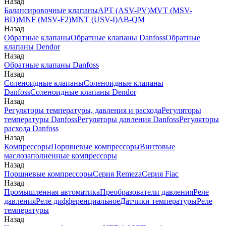
Назад
Балансировочные клапаны
APT (ASV-PV)
MVT (MSV-
BD)
MNF (MSV-F2)
MNT (USV-I)
AB-QM
Назад
Обратные клапаны
Обратные клапаны Danfoss
Обратные
клапаны Dendor
Назад
Обратные клапаны Danfoss
Назад
Соленоидные клапаны
Соленоидные клапаны
Danfoss
Соленоидные клапаны Dendor
Назад
Регуляторы температуры, давления и расхода
Регуляторы
температуры Danfoss
Регуляторы давления Danfoss
Регуляторы
расхода Danfoss
Назад
Компрессоры
Поршневые компрессоры
Винтовые
маслозаполненные компрессоры
Назад
Поршневые компрессоры
Серия Remeza
Серия Fiac
Назад
Промышленная автоматика
Преобразователи давления
Реле
давления
Реле дифференциальное
Датчики температуры
Реле
температуры
Назад