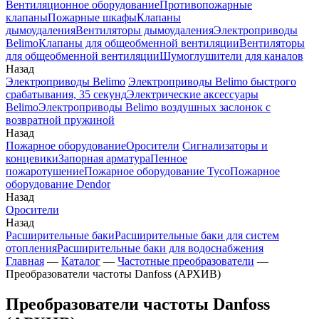
Вентиляционное оборудование
Противопожарные
клапаны
Пожарные шкафы
Клапаны
дымоудаления
Вентиляторы дымоудаления
Электроприводы
Belimo
Клапаны для общеобменной вентиляции
Вентиляторы
для общеобменной вентиляции
Шумоглушители для каналов
Назад
Электроприводы Belimo
Электроприводы Belimo быстрого
срабатывания, 35 секунд
Электрические аксессуары
Belimo
Электроприводы Belimo воздушных заслонок c
возвратной пружиной
Назад
Пожарное оборудование
Оросители
Сигнализаторы и
концевики
Запорная арматура
Пенное
пожаротушение
Пожарное оборудование Tyco
Пожарное
оборудование Dendor
Назад
Оросители
Назад
Расширительные баки
Расширительные баки для систем
отопления
Расширительные баки для водоснабжения
Главная
—
Каталог
—
Частотные преобразователи
—
Преобразователи частоты Danfoss (АРХИВ)
Преобразователи частоты Danfoss