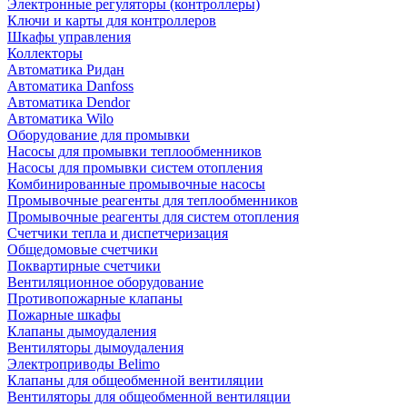
Электронные регуляторы (контроллеры)
Ключи и карты для контроллеров
Шкафы управления
Коллекторы
Автоматика Ридан
Автоматика Danfoss
Автоматика Dendor
Автоматика Wilo
Оборудование для промывки
Насосы для промывки теплообменников
Насосы для промывки систем отопления
Комбинированные промывочные насосы
Промывочные реагенты для теплообменников
Промывочные реагенты для систем отопления
Счетчики тепла и диспетчеризация
Общедомовые счетчики
Поквартирные счетчики
Вентиляционное оборудование
Противопожарные клапаны
Пожарные шкафы
Клапаны дымоудаления
Вентиляторы дымоудаления
Электроприводы Belimo
Клапаны для общеобменной вентиляции
Вентиляторы для общеобменной вентиляции