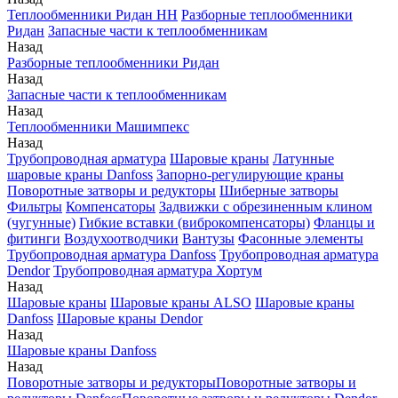
Теплообменники Ридан НН
Разборные теплообменники
Ридан
Запасные части к теплообменникам
Назад
Разборные теплообменники Ридан
Назад
Запасные части к теплообменникам
Назад
Теплообменники Машимпекс
Назад
Трубопроводная арматура
Шаровые краны
Латунные
шаровые краны Danfoss
Запорно-регулирующие краны
Поворотные затворы и редукторы
Шиберные затворы
Фильтры
Компенсаторы
Задвижки с обрезиненным клином
(чугунные)
Гибкие вставки (виброкомпенсаторы)
Фланцы и
фитинги
Воздухоотводчики
Вантузы
Фасонные элементы
Трубопроводная арматура Danfoss
Трубопроводная арматура
Dendor
Трубопроводная арматура Хортум
Назад
Шаровые краны
Шаровые краны ALSO
Шаровые краны
Danfoss
Шаровые краны Dendor
Назад
Шаровые краны Danfoss
Назад
Поворотные затворы и редукторы
Поворотные затворы и