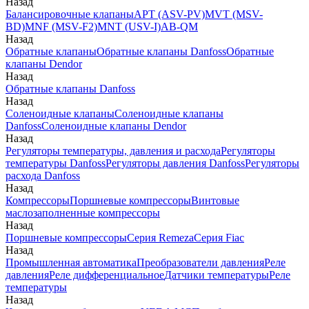
Назад
Балансировочные клапаны
APT (ASV-PV)
MVT (MSV-
BD)
MNF (MSV-F2)
MNT (USV-I)
AB-QM
Назад
Обратные клапаны
Обратные клапаны Danfoss
Обратные
клапаны Dendor
Назад
Обратные клапаны Danfoss
Назад
Соленоидные клапаны
Соленоидные клапаны
Danfoss
Соленоидные клапаны Dendor
Назад
Регуляторы температуры, давления и расхода
Регуляторы
температуры Danfoss
Регуляторы давления Danfoss
Регуляторы
расхода Danfoss
Назад
Компрессоры
Поршневые компрессоры
Винтовые
маслозаполненные компрессоры
Назад
Поршневые компрессоры
Серия Remeza
Серия Fiac
Назад
Промышленная автоматика
Преобразователи давления
Реле
давления
Реле дифференциальное
Датчики температуры
Реле
температуры
Назад