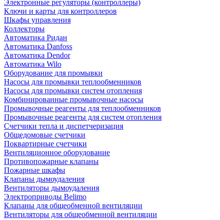
Электронные регуляторы (контроллеры)
Ключи и карты для контроллеров
Шкафы управления
Коллекторы
Автоматика Ридан
Автоматика Danfoss
Автоматика Dendor
Автоматика Wilo
Оборудование для промывки
Насосы для промывки теплообменников
Насосы для промывки систем отопления
Комбинированные промывочные насосы
Промывочные реагенты для теплообменников
Промывочные реагенты для систем отопления
Счетчики тепла и диспетчеризация
Общедомовые счетчики
Поквартирные счетчики
Вентиляционное оборудование
Противопожарные клапаны
Пожарные шкафы
Клапаны дымоудаления
Вентиляторы дымоудаления
Электроприводы Belimo
Клапаны для общеобменной вентиляции
Вентиляторы для общеобменной вентиляции