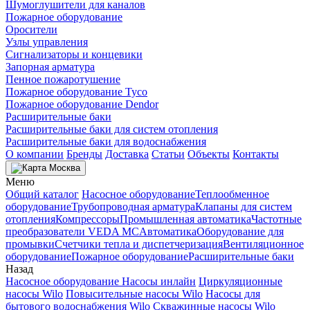
Шумоглушители для каналов
Пожарное оборудование
Оросители
Узлы управления
Сигнализаторы и концевики
Запорная арматура
Пенное пожаротушение
Пожарное оборудование Tyco
Пожарное оборудование Dendor
Расширительные баки
Расширительные баки для систем отопления
Расширительные баки для водоснабжения
О компании
Бренды
Доставка
Статьи
Объекты
Контакты
Москва
Меню
Общий каталог
Насосное оборудование
Теплообменное
оборудование
Трубопроводная арматура
Клапаны для систем
отопления
Компрессоры
Промышленная автоматика
Частотные
преобразователи VEDA MC
Автоматика
Оборудование для
промывки
Счетчики тепла и диспетчеризация
Вентиляционное
оборудование
Пожарное оборудование
Расширительные баки
Назад
Насосное оборудование
Насосы инлайн
Циркуляционные
насосы Wilo
Повысительные насосы Wilo
Насосы для
бытового водоснабжения Wilo
Скважинные насосы Wilo