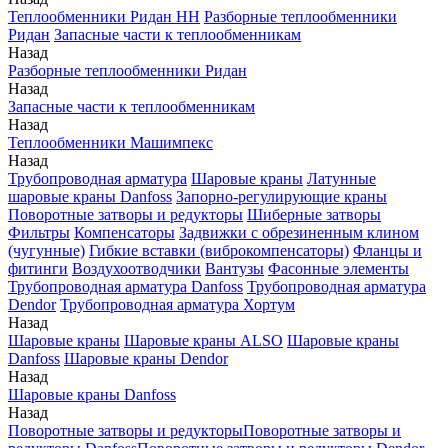
Теплообменники Ридан НН
Разборные теплообменники
Ридан
Запасные части к теплообменникам
Назад
Разборные теплообменники Ридан
Назад
Запасные части к теплообменникам
Назад
Теплообменники Машимпекс
Назад
Трубопроводная арматура
Шаровые краны
Латунные
шаровые краны Danfoss
Запорно-регулирующие краны
Поворотные затворы и редукторы
Шиберные затворы
Фильтры
Компенсаторы
Задвижки с обрезиненным клином
(чугунные)
Гибкие вставки (виброкомпенсаторы)
Фланцы и
фитинги
Воздухоотводчики
Вантузы
Фасонные элементы
Трубопроводная арматура Danfoss
Трубопроводная арматура
Dendor
Трубопроводная арматура Хортум
Назад
Шаровые краны
Шаровые краны ALSO
Шаровые краны
Danfoss
Шаровые краны Dendor
Назад
Шаровые краны Danfoss
Назад
Поворотные затворы и редукторы
Поворотные затворы и