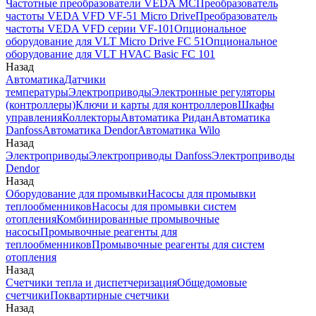
Частотные преобразователи VEDA MC
Преобразователь
частоты VEDA VFD VF-51 Micro Drive
Преобразователь
частоты VEDA VFD серии VF-101
Опциональное
оборудование для VLT Micro Drive FC 51
Опциональное
оборудование для VLT HVAC Basic FC 101
Назад
Автоматика
Датчики
температуры
Электроприводы
Электронные регуляторы
(контроллеры)
Ключи и карты для контроллеров
Шкафы
управления
Коллекторы
Автоматика Ридан
Автоматика
Danfoss
Автоматика Dendor
Автоматика Wilo
Назад
Электроприводы
Электроприводы Danfoss
Электроприводы
Dendor
Назад
Оборудование для промывки
Насосы для промывки
теплообменников
Насосы для промывки систем
отопления
Комбинированные промывочные
насосы
Промывочные реагенты для
теплообменников
Промывочные реагенты для систем
отопления
Назад
Счетчики тепла и диспетчеризация
Общедомовые
счетчики
Поквартирные счетчики
Назад