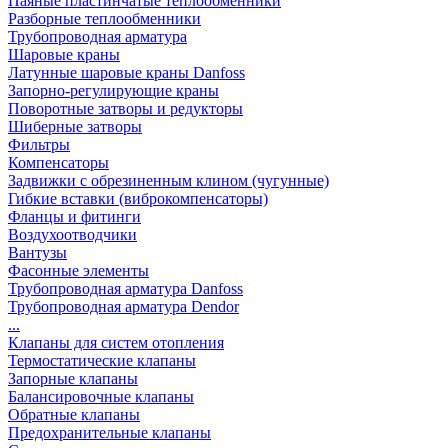
Паяные пластинчатые теплообменники
Разборные теплообменники
Трубопроводная арматура
Шаровые краны
Латунные шаровые краны Danfoss
Запорно-регулирующие краны
Поворотные затворы и редукторы
Шиберные затворы
Фильтры
Компенсаторы
Задвижки с обрезиненным клином (чугунные)
Гибкие вставки (виброкомпенсаторы)
Фланцы и фитинги
Воздухоотводчики
Вантузы
Фасонные элементы
Трубопроводная арматура Danfoss
Трубопроводная арматура Dendor
...
Клапаны для систем отопления
Термостатические клапаны
Запорные клапаны
Балансировочные клапаны
Обратные клапаны
Предохранительные клапаны