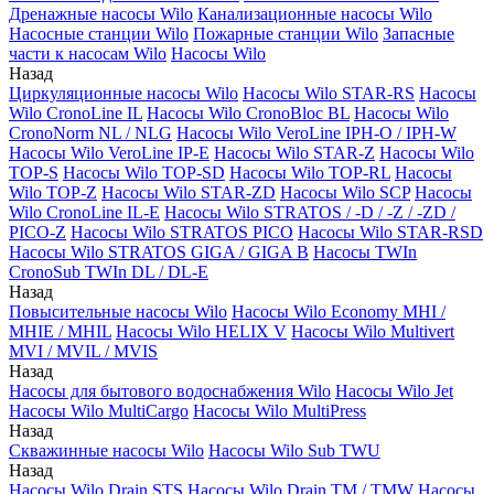
Дренажные насосы Wilo
Канализационные насосы Wilo
Насосные станции Wilo
Пожарные станции Wilo
Запасные
части к насосам Wilo
Насосы Wilo
Назад
Циркуляционные насосы Wilo
Насосы Wilo STAR-RS
Насосы
Wilo CronoLine IL
Насосы Wilo CronoBloc BL
Насосы Wilo
CronoNorm NL / NLG
Насосы Wilo VeroLine IPH-O / IPH-W
Насосы Wilo VeroLine IP-E
Насосы Wilo STAR-Z
Насосы Wilo
TOP-S
Насосы Wilo TOP-SD
Насосы Wilo TOP-RL
Насосы
Wilo TOP-Z
Насосы Wilo STAR-ZD
Насосы Wilo SCP
Насосы
Wilo CronoLine IL-E
Насосы Wilo STRATOS / -D / -Z / -ZD /
PICO-Z
Насосы Wilo STRATOS PICO
Насосы Wilo STAR-RSD
Насосы Wilo STRATOS GIGA / GIGA B
Насосы TWIn
CronoSub TWIn DL / DL-E
Назад
Повысительные насосы Wilo
Насосы Wilo Economy MHI /
MHIE / MHIL
Насосы Wilo HELIX V
Насосы Wilo Multivert
MVI / MVIL / MVIS
Назад
Насосы для бытового водоснабжения Wilo
Насосы Wilo Jet
Насосы Wilo MultiCargo
Насосы Wilo MultiPress
Назад
Скважинные насосы Wilo
Насосы Wilo Sub TWU
Назад
Насосы Wilo Drain STS
Насосы Wilo Drain TM / TMW
Насосы