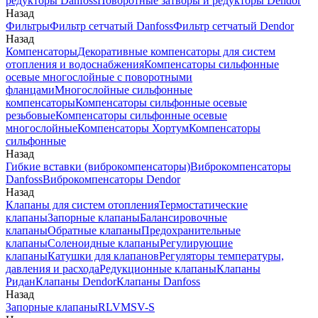
редукторы Danfoss
Поворотные затворы и редукторы Dendor
Назад
Фильтры
Фильтр сетчатый Danfoss
Фильтр сетчатый Dendor
Назад
Компенсаторы
Декоративные компенсаторы для систем
отопления и водоснабжения
Компенсаторы сильфонные
осевые многослойные с поворотными
фланцами
Многослойные сильфонные
компенсаторы
Компенсаторы сильфонные осевые
резьбовые
Компенсаторы сильфонные осевые
многослойные
Компенсаторы Хортум
Компенсаторы
сильфонные
Назад
Гибкие вставки (виброкомпенсаторы)
Виброкомпенсаторы
Danfoss
Виброкомпенсаторы Dendor
Назад
Клапаны для систем отопления
Термостатические
клапаны
Запорные клапаны
Балансировочные
клапаны
Обратные клапаны
Предохранительные
клапаны
Соленоидные клапаны
Регулирующие
клапаны
Катушки для клапанов
Регуляторы температуры,
давления и расхода
Редукционные клапаны
Клапаны
Ридан
Клапаны Dendor
Клапаны Danfoss
Назад
Запорные клапаны
RLV
MSV-S