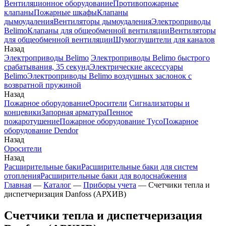
Вентиляционное оборудование
Противопожарные
клапаны
Пожарные шкафы
Клапаны
дымоудаления
Вентиляторы дымоудаления
Электроприводы
Belimo
Клапаны для общеобменной вентиляции
Вентиляторы
для общеобменной вентиляции
Шумоглушители для каналов
Назад
Электроприводы Belimo
Электроприводы Belimo быстрого
срабатывания, 35 секунд
Электрические аксессуары
Belimo
Электроприводы Belimo воздушных заслонок c
возвратной пружиной
Назад
Пожарное оборудование
Оросители
Сигнализаторы и
концевики
Запорная арматура
Пенное
пожаротушение
Пожарное оборудование Tyco
Пожарное
оборудование Dendor
Назад
Оросители
Назад
Расширительные баки
Расширительные баки для систем
отопления
Расширительные баки для водоснабжения
Главная
—
Каталог
—
Приборы учета
—
Счетчики тепла и
диспетчеризация Danfoss (АРХИВ)
Счетчики тепла и диспетчеризация