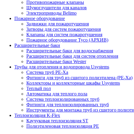
Противопожарные клапаны
Шумоглушители для каналов
Электроприводы Belimo
Пожарное оборудование
Задвижки для пожаротушения
Затворы для систем пожаротушения
Клапаны для систем пожаротушения
Пожарное оборудование Tyco (АРХИВ)
Расширительные баки
Расширительные баки для водоснабжения
Расширительные баки для систем отопления
Расширительные баки Wester
Трубы для отопления и водопровода Usystems
Система труб PE-Xa
Фитинги для труб из сшитого полиэтилена (PE-Xa)
Коллекторы и коллекторные шкафы Usystems
Теплый пол
Автоматика для теплого пола
Система теплоизолированных труб
Фитинги для теплоизолированных труб
Инструменты для монтажа труб из сшитого полиэт
Теплоизоляция K-Flex
Каучуковая теплоизоляция ST
Полиэтиленовая теплоизоляция PE