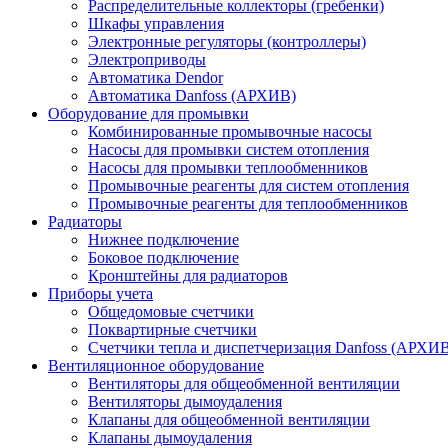
Распределительные коллекторы (гребенки)
Шкафы управления
Электронные регуляторы (контроллеры)
Электроприводы
Автоматика Dendor
Автоматика Danfoss (АРХИВ)
Оборудование для промывки
Комбинированные промывочные насосы
Насосы для промывки систем отопления
Насосы для промывки теплообменников
Промывочные реагенты для систем отопления
Промывочные реагенты для теплообменников
Радиаторы
Нижнее подключение
Боковое подключение
Кронштейны для радиаторов
Приборы учета
Общедомовые счетчики
Поквартирные счетчики
Счетчики тепла и диспетчеризация Danfoss (АРХИ
Вентиляционное оборудование
Вентиляторы для общеобменной вентиляции
Вентиляторы дымоудаления
Клапаны для общеобменной вентиляции
Клапаны дымоудаления