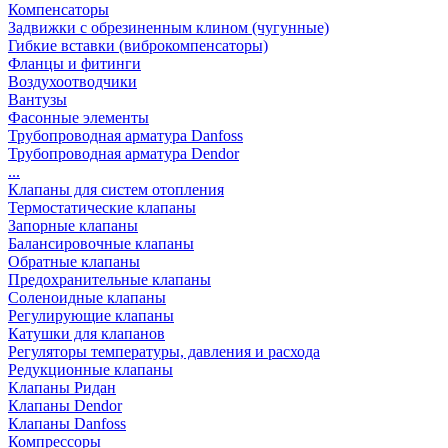
Компенсаторы
Задвижки с обрезиненным клином (чугунные)
Гибкие вставки (виброкомпенсаторы)
Фланцы и фитинги
Воздухоотводчики
Вантузы
Фасонные элементы
Трубопроводная арматура Danfoss
Трубопроводная арматура Dendor
...
Клапаны для систем отопления
Термостатические клапаны
Запорные клапаны
Балансировочные клапаны
Обратные клапаны
Предохранительные клапаны
Соленоидные клапаны
Регулирующие клапаны
Катушки для клапанов
Регуляторы температуры, давления и расхода
Редукционные клапаны
Клапаны Ридан
Клапаны Dendor
Клапаны Danfoss
Компрессоры