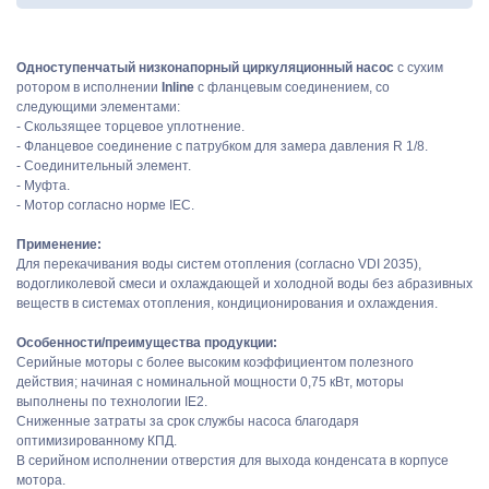
Одноступенчатый низконапорный циркуляционный насос
с сухим
ротором в исполнении
Inline
с фланцевым соединением, со
следующими элементами:
- Скользящее торцевое уплотнение.
- Фланцевое соединение с патрубком для замера давления R 1/8.
- Соединительный элемент.
- Муфта.
- Мотор согласно норме IEC.
Применение:
Для перекачивания воды систем отопления (согласно VDI 2035),
водогликолевой смеси и охлаждающей и холодной воды без абразивных
веществ в системах отопления, кондиционирования и охлаждения.
Особенности/преимущества продукции:
Серийные моторы с более высоким коэффициентом полезного
действия; начиная с номинальной мощности 0,75 кВт, моторы
выполнены по технологии IE2.
Сниженные затраты за срок службы насоса благодаря
оптимизированному КПД.
В серийном исполнении отверстия для выхода конденсата в корпусе
мотора.