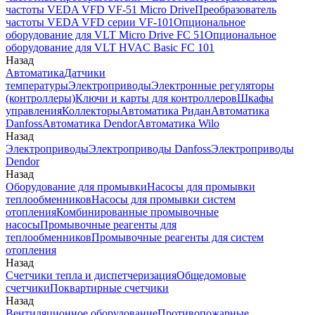
частоты VEDA VFD VF-51 Micro Drive
Преобразователь
частоты VEDA VFD серии VF-101
Опциональное
оборудование для VLT Micro Drive FC 51
Опциональное
оборудование для VLT HVAC Basic FC 101
Назад
Автоматика
Датчики
температуры
Электроприводы
Электронные регуляторы
(контроллеры)
Ключи и карты для контроллеров
Шкафы
управления
Коллекторы
Автоматика Ридан
Автоматика
Danfoss
Автоматика Dendor
Автоматика Wilo
Назад
Электроприводы
Электроприводы Danfoss
Электроприводы
Dendor
Назад
Оборудование для промывки
Насосы для промывки
теплообменников
Насосы для промывки систем
отопления
Комбинированные промывочные
насосы
Промывочные реагенты для
теплообменников
Промывочные реагенты для систем
отопления
Назад
Счетчики тепла и диспетчеризация
Общедомовые
счетчики
Поквартирные счетчики
Назад
Вентиляционное оборудование
Противопожарные