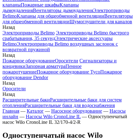
клапаны
Пожарные шкафы
Клапаны
дымоудаления
Вентиляторы дымоудаления
Электроприводы
Belimo
Клапаны для общеобменной вентиляции
Вентиляторы
для общеобменной вентиляции
Шумоглушители для каналов
Назад
Электроприводы Belimo
Электроприводы Belimo быстрого
срабатывания, 35 секунд
Электрические аксессуары
Belimo
Электроприводы Belimo воздушных заслонок c
возвратной пружиной
Назад
Пожарное оборудование
Оросители
Сигнализаторы и
концевики
Запорная арматура
Пенное
пожаротушение
Пожарное оборудование Tyco
Пожарное
оборудование Dendor
Назад
Оросители
Назад
Расширительные баки
Расширительные баки для систем
отопления
Расширительные баки для водоснабжения
Главная
—
Каталог
—
Насосное оборудование
—
Насосы
инлайн
—
Насосы Wilo CronoLine IL
—
Одноступенчатый
насос Wilo CronoLine IL 32/170-4/2-R
Одноступенчатый насос Wilo