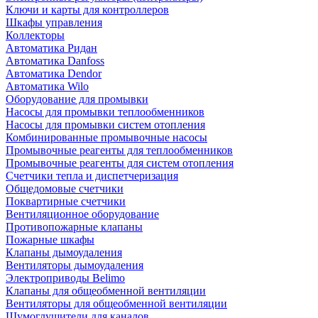
Ключи и карты для контроллеров
Шкафы управления
Коллекторы
Автоматика Ридан
Автоматика Danfoss
Автоматика Dendor
Автоматика Wilo
Оборудование для промывки
Насосы для промывки теплообменников
Насосы для промывки систем отопления
Комбинированные промывочные насосы
Промывочные реагенты для теплообменников
Промывочные реагенты для систем отопления
Счетчики тепла и диспетчеризация
Общедомовые счетчики
Поквартирные счетчики
Вентиляционное оборудование
Противопожарные клапаны
Пожарные шкафы
Клапаны дымоудаления
Вентиляторы дымоудаления
Электроприводы Belimo
Клапаны для общеобменной вентиляции
Вентиляторы для общеобменной вентиляции
Шумоглушители для каналов