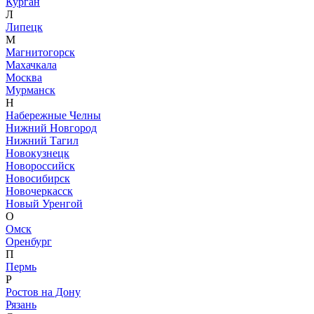
Курган
Л
Липецк
М
Магнитогорск
Махачкала
Москва
Мурманск
Н
Набережные Челны
Нижний Новгород
Нижний Тагил
Новокузнецк
Новороссийск
Новосибирск
Новочеркасск
Новый Уренгой
О
Омск
Оренбург
П
Пермь
Р
Ростов на Дону
Рязань