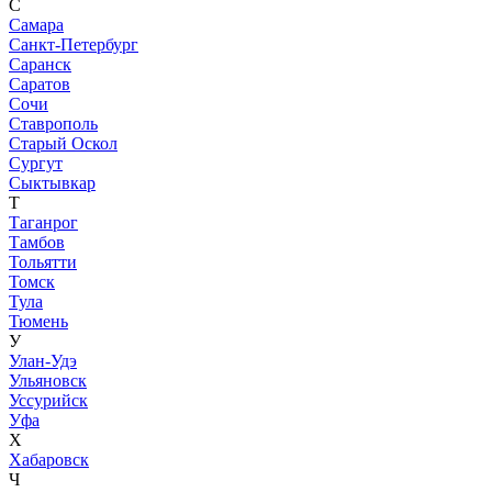
С
Самара
Санкт-Петербург
Саранск
Саратов
Сочи
Ставрополь
Старый Оскол
Сургут
Сыктывкар
Т
Таганрог
Тамбов
Тольятти
Томск
Тула
Тюмень
У
Улан-Удэ
Ульяновск
Уссурийск
Уфа
Х
Хабаровск
Ч