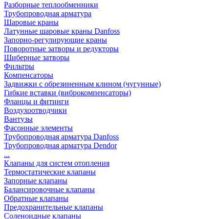
Разборные теплообменники
Трубопроводная арматура
Шаровые краны
Латунные шаровые краны Danfoss
Запорно-регулирующие краны
Поворотные затворы и редукторы
Шиберные затворы
Фильтры
Компенсаторы
Задвижки с обрезиненным клином (чугунные)
Гибкие вставки (виброкомпенсаторы)
Фланцы и фитинги
Воздухоотводчики
Вантузы
Фасонные элементы
Трубопроводная арматура Danfoss
Трубопроводная арматура Dendor
...
Клапаны для систем отопления
Термостатические клапаны
Запорные клапаны
Балансировочные клапаны
Обратные клапаны
Предохранительные клапаны
Соленоидные клапаны