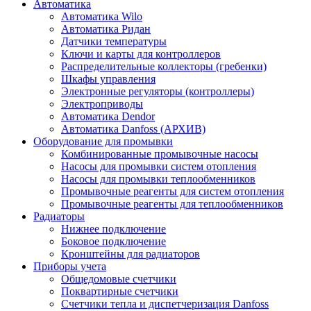
Автоматика
Автоматика Wilo
Автоматика Ридан
Датчики температуры
Ключи и карты для контроллеров
Распределительные коллекторы (гребенки)
Шкафы управления
Электронные регуляторы (контроллеры)
Электроприводы
Автоматика Dendor
Автоматика Danfoss (АРХИВ)
Оборудование для промывки
Комбинированные промывочные насосы
Насосы для промывки систем отопления
Насосы для промывки теплообменников
Промывочные реагенты для систем отопления
Промывочные реагенты для теплообменников
Радиаторы
Нижнее подключение
Боковое подключение
Кронштейны для радиаторов
Приборы учета
Общедомовые счетчики
Поквартирные счетчики
Счетчики тепла и диспетчеризация Danfoss