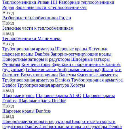
Теплообменники Ридан НН
Разборные теплообменники
Ридан
Запасные части к теплообменникам
Назад
Разборные теплообменники Ридан
Назад
Запасные части к теплообменникам
Назад
Теплообменники Машимпекс
Назад
Трубопроводная арматура
Шаровые краны
Латунные
шаровые краны Danfoss
Запорно-регулирующие краны
Поворотные затворы и редукторы
Шиберные затворы
Фильтры
Компенсаторы
Задвижки с обрезиненным клином
(чугунные)
Гибкие вставки (виброкомпенсаторы)
Фланцы и
фитинги
Воздухоотводчики
Вантузы
Фасонные элементы
Трубопроводная арматура Danfoss
Трубопроводная арматура
Dendor
Трубопроводная арматура Хортум
Назад
Шаровые краны
Шаровые краны ALSO
Шаровые краны
Danfoss
Шаровые краны Dendor
Назад
Шаровые краны Danfoss
Назад
Поворотные затворы и редукторы
Поворотные затворы и
редукторы Danfoss
Поворотные затворы и редукторы Dendor