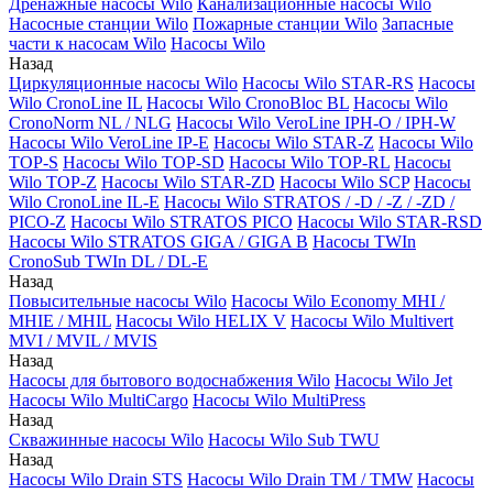
Дренажные насосы Wilo
Канализационные насосы Wilo
Насосные станции Wilo
Пожарные станции Wilo
Запасные
части к насосам Wilo
Насосы Wilo
Назад
Циркуляционные насосы Wilo
Насосы Wilo STAR-RS
Насосы
Wilo CronoLine IL
Насосы Wilo CronoBloc BL
Насосы Wilo
CronoNorm NL / NLG
Насосы Wilo VeroLine IPH-O / IPH-W
Насосы Wilo VeroLine IP-E
Насосы Wilo STAR-Z
Насосы Wilo
TOP-S
Насосы Wilo TOP-SD
Насосы Wilo TOP-RL
Насосы
Wilo TOP-Z
Насосы Wilo STAR-ZD
Насосы Wilo SCP
Насосы
Wilo CronoLine IL-E
Насосы Wilo STRATOS / -D / -Z / -ZD /
PICO-Z
Насосы Wilo STRATOS PICO
Насосы Wilo STAR-RSD
Насосы Wilo STRATOS GIGA / GIGA B
Насосы TWIn
CronoSub TWIn DL / DL-E
Назад
Повысительные насосы Wilo
Насосы Wilo Economy MHI /
MHIE / MHIL
Насосы Wilo HELIX V
Насосы Wilo Multivert
MVI / MVIL / MVIS
Назад
Насосы для бытового водоснабжения Wilo
Насосы Wilo Jet
Насосы Wilo MultiCargo
Насосы Wilo MultiPress
Назад
Скважинные насосы Wilo
Насосы Wilo Sub TWU
Назад
Насосы Wilo Drain STS
Насосы Wilo Drain TM / TMW
Насосы