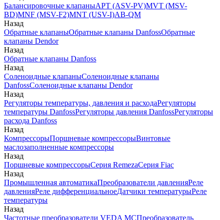
Балансировочные клапаны
APT (ASV-PV)
MVT (MSV-
BD)
MNF (MSV-F2)
MNT (USV-I)
AB-QM
Назад
Обратные клапаны
Обратные клапаны Danfoss
Обратные
клапаны Dendor
Назад
Обратные клапаны Danfoss
Назад
Соленоидные клапаны
Соленоидные клапаны
Danfoss
Соленоидные клапаны Dendor
Назад
Регуляторы температуры, давления и расхода
Регуляторы
температуры Danfoss
Регуляторы давления Danfoss
Регуляторы
расхода Danfoss
Назад
Компрессоры
Поршневые компрессоры
Винтовые
маслозаполненные компрессоры
Назад
Поршневые компрессоры
Серия Remeza
Серия Fiac
Назад
Промышленная автоматика
Преобразователи давления
Реле
давления
Реле дифференциальное
Датчики температуры
Реле
температуры
Назад
Частотные преобразователи VEDA MC
Преобразователь