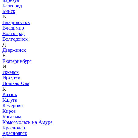
Барнаул
Белгород
Бийск
В
Владивосток
Владимир
Волгоград
Волгодонск
Д
Дзержинск
Е
Екатеринбург
И
Ижевск
Иркутск
Йошкар-Ола
К
Казань
Калуга
Кемерово
Киров
Когалым
Комсомольск-на-Амуре
Краснодар
Красноярск