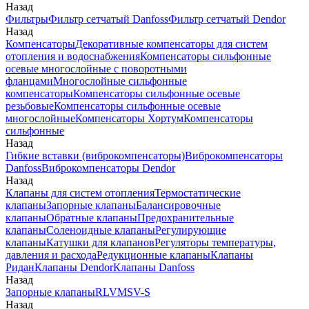
Назад
Фильтры
Фильтр сетчатый Danfoss
Фильтр сетчатый Dendor
Назад
Компенсаторы
Декоративные компенсаторы для систем
отопления и водоснабжения
Компенсаторы сильфонные
осевые многослойные с поворотными
фланцами
Многослойные сильфонные
компенсаторы
Компенсаторы сильфонные осевые
резьбовые
Компенсаторы сильфонные осевые
многослойные
Компенсаторы Хортум
Компенсаторы
сильфонные
Назад
Гибкие вставки (виброкомпенсаторы)
Виброкомпенсаторы
Danfoss
Виброкомпенсаторы Dendor
Назад
Клапаны для систем отопления
Термостатические
клапаны
Запорные клапаны
Балансировочные
клапаны
Обратные клапаны
Предохранительные
клапаны
Соленоидные клапаны
Регулирующие
клапаны
Катушки для клапанов
Регуляторы температуры,
давления и расхода
Редукционные клапаны
Клапаны
Ридан
Клапаны Dendor
Клапаны Danfoss
Назад
Запорные клапаны
RLV
MSV-S
Назад