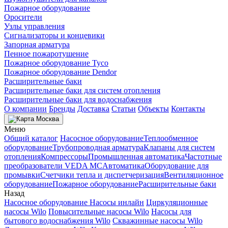
Пожарное оборудование
Оросители
Узлы управления
Сигнализаторы и концевики
Запорная арматура
Пенное пожаротушение
Пожарное оборудование Tyco
Пожарное оборудование Dendor
Расширительные баки
Расширительные баки для систем отопления
Расширительные баки для водоснабжения
О компании
Бренды
Доставка
Статьи
Объекты
Контакты
Москва
Меню
Общий каталог
Насосное оборудование
Теплообменное
оборудование
Трубопроводная арматура
Клапаны для систем
отопления
Компрессоры
Промышленная автоматика
Частотные
преобразователи VEDA MC
Автоматика
Оборудование для
промывки
Счетчики тепла и диспетчеризация
Вентиляционное
оборудование
Пожарное оборудование
Расширительные баки
Назад
Насосное оборудование
Насосы инлайн
Циркуляционные
насосы Wilo
Повысительные насосы Wilo
Насосы для
бытового водоснабжения Wilo
Скважинные насосы Wilo